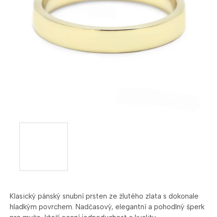
Klasický
pánský
snubní
prsten
ze
žlutého
zlata
s
dokonale
hladkým
povrchem.
Nadčasový,
elegantní
a
pohodlný
šperk