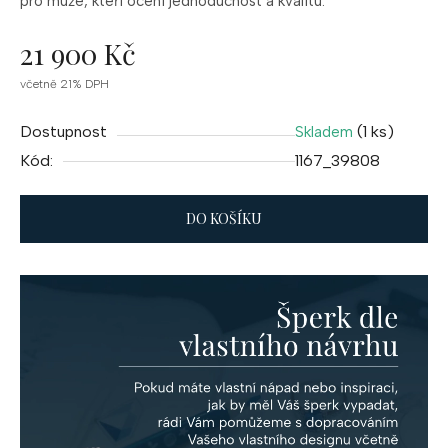
pro
muže,
kteří
ocení
jednoduchost
a
kvalitu.
21 900 Kč
Měrná
včetně 21% DPH
cena:
Dostupnost
(1 ks)
Skladem
Kód:
1167_39808
DO KOŠÍKU