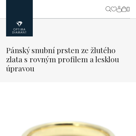
Přejít
na
NÁK
obsah
KOŠ
Pánský snubní prsten ze žlutého
zlata s rovným profilem a lesklou
úpravou