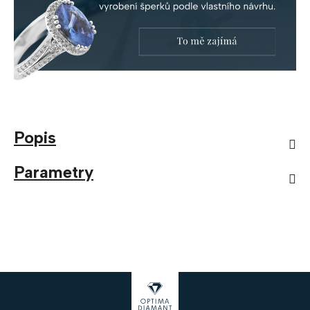
Popis
Parametry
Z
á