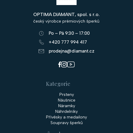
p
OPTIMA DIAMANT, spol. s r.o.
a
český výrobce prémiových šperků
t
Po – Pá 9:30 – 17:00
í
+420 777 994 417
prodejna@diamant.cz
Kategorie
Prsteny
Náušnice
Náramky
Náhrdelníky
Přívěsky a medailony
Soupravy šperků