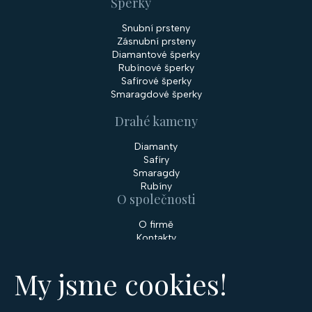
Šperky
Snubní prsteny
Zásnubní prsteny
Diamantové šperky
Rubínové šperky
Safírové šperky
Smaragdové šperky
Drahé kameny
Diamanty
Safíry
Smaragdy
Rubíny
O společnosti
O firmě
Kontakty
Prodejny
My jsme cookies!
Služby
Servis šperků