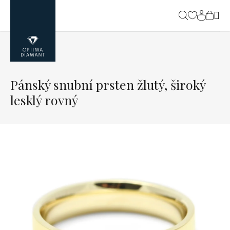
Přejít
na
NÁK
obsah
KOŠ
Pánský snubní prsten žlutý, široký
lesklý rovný