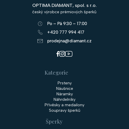
p
OPTIMA DIAMANT, spol. s r.o.
a
český výrobce prémiových šperků
t
Po – Pá 9:30 – 17:00
í
+420 777 994 417
prodejna@diamant.cz
Kategorie
Prsteny
Náušnice
Náramky
Náhrdelníky
Přívěsky a medailony
Soupravy šperků
Šperky