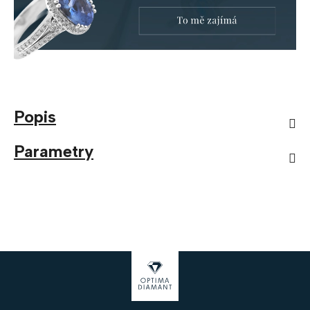
Popis
Parametry
Z
á