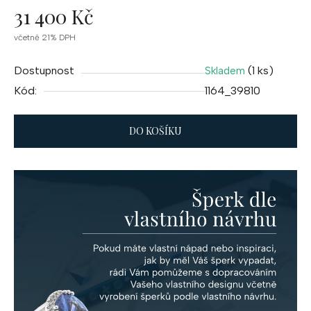
31 400 Kč
Měrná
včetně 21% DPH
cena:
Dostupnost
(1 ks)
Skladem
Kód:
1164_39810
DO KOŠÍKU