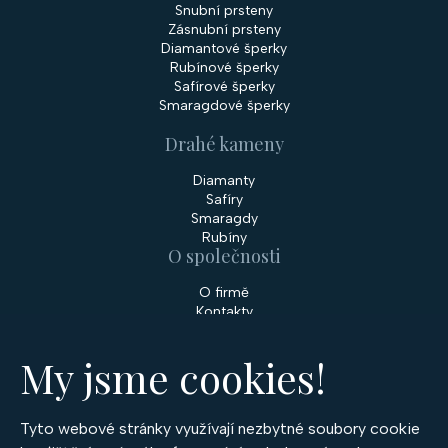
Snubní prsteny
Zásnubní prsteny
Diamantové šperky
Rubínové šperky
Safírové šperky
Smaragdové šperky
Drahé kameny
Diamanty
Safíry
Smaragdy
Rubíny
O společnosti
O firmě
Kontakty
Prodejny
My jsme cookies!
Služby
Servis šperků
Zakázková výroba šperků
Tyto webové stránky využívají nezbytné soubory cookie
Nakupování