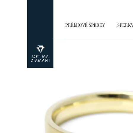
Přejít
na
obsah
PRÉMIOVÉ ŠPERKY
ŠPERK