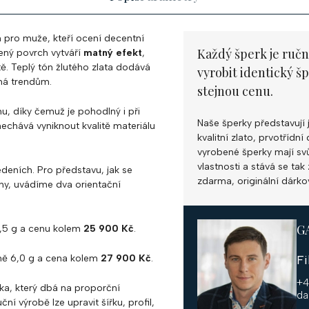
n pro muže, kteří ocení decentní
Každý šperk je ručn
ený povrch vytváří
matný efekt
,
tě. Teplý tón žlutého zlata dodává
vyrobit identický š
éhá trendům.
stejnou cenu.
nu, díky čemuž je pohodlný i při
Naše šperky představují 
echává vyniknout kvalitě materiálu
kvalitní zlato, prvotříd
vyrobené šperky mají svůj
vlastnosti a stává se ta
deních. Pro představu, jak se
zdarma, originální dárko
ny, uvádíme dva orientační
G
,5 g a cenu kolem
25 900 Kč
.
žně 6,0 g a cena kolem
27 900 Kč
.
F
+4
ka, který dbá na proporční
da
ní výrobě lze upravit šířku, profil,