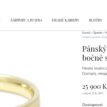
Y
ZÁSNUBY A SVATBA
DRAHÉ KAMENY
SLUŽBY
Domů
>
Šperky
>
P
snubní prsten žlu
Pánský 
bočně 
Pánský snubní 
Důstojný, eleg
25 900 K
Měrná
včetně 21% DPH
cena:
Dostupnost