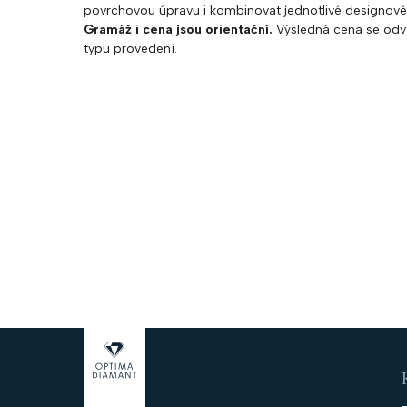
povrchovou úpravu i kombinovat jednotlivé designové 
Gramáž i cena jsou orientační.
Výsledná cena se odvíj
typu provedení.
Z
á