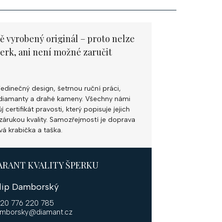
ě vyrobený originál – proto nelze
perk, ani není možné zaručit
jedinečný design, šetrnou ruční práci,
ní diamanty a drahé kameny. Všechny námi
 certifikát pravosti, který popisuje jejich
k zárukou kvality. Samozřejmostí je doprava
vá krabička a taška.
ARANT KVALITY ŠPERKU
ilip Damborský
20 776 220 785
mborsky@diamant.cz