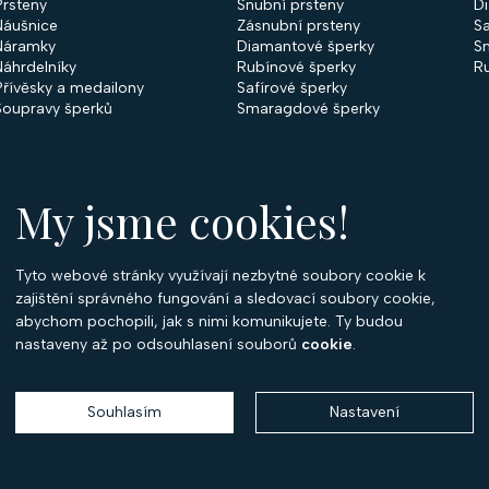
Prsteny
Snubní prsteny
D
Náušnice
Zásnubní prsteny
Sa
Náramky
Diamantové šperky
S
Náhrdelníky
Rubínové šperky
R
Přívěsky a medailony
Safírové šperky
Soupravy šperků
Smaragdové šperky
My jsme cookies!
Tyto webové stránky využívají nezbytné soubory cookie k
O
zajištění správného fungování a sledovací soubory cookie,
abychom pochopili, jak s nimi komunikujete. Ty budou
O 
nastaveny až po odsouhlasení souborů
cookie
.
Ko
P
Souhlasím
Nastavení
Copyright 2026
Optima Diamant
. Všechna práva vyhrazena.
Vytvořil
Shoptet
,
upravil
Stanovskýmarketing.cz