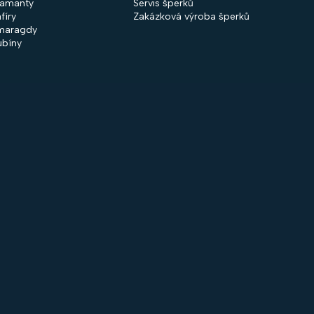
iamanty
Servis šperků
fíry
Zakázková výroba šperků
maragdy
ubíny
 společnosti
Nakupování
firmě
Obchodní podmínky
ntakty
GDPR
rodejny
Cookies