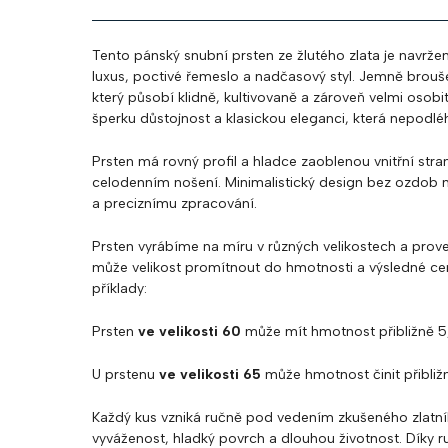
Tento pánský snubní prsten ze žlutého zlata je navrže
luxus, poctivé řemeslo a nadčasový styl. Jemně brouš
který působí klidně, kultivovaně a zároveň velmi osobi
šperku důstojnost a klasickou eleganci, která nepodl
Prsten má rovný profil a hladce zaoblenou vnitřní stra
celodenním nošení. Minimalistický design bez ozdob n
a preciznímu zpracování.
Prsten vyrábíme na míru v různých velikostech a prove
může velikost promítnout do hmotnosti a výsledné ce
příklady:
Prsten
ve velikosti 60
může mít hmotnost přibližně 5
U prstenu
ve velikosti 65
může hmotnost činit přibli
Každý kus vzniká ručně pod vedením zkušeného zlatní
vyváženost, hladký povrch a dlouhou životnost. Díky ruč