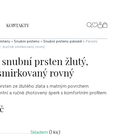
KONTAKTY
NÁKUPNÍ
KOŠÍK
rsteny
>
Snubní prsteny
>
Snubní prsteny pánské
>
Pánský
tý, bočně smirkovaný rovný
snubní prsten žlutý,
smirkovaný rovný
prsten ze žlutého zlata s matným povrchem.
antní a ručně zhotovený šperk s komfortním profilem.
č
(1 ks)
Skladem