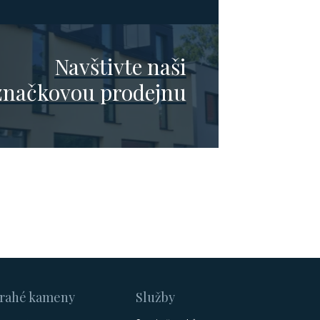
Navštivte naši
značkovou prodejnu
rahé kameny
Služby