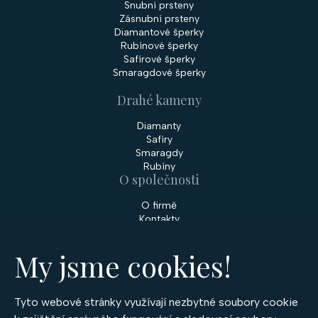
Snubní prsteny
Zásnubní prsteny
Diamantové šperky
Rubínové šperky
Safírové šperky
Smaragdové šperky
Drahé kameny
Diamanty
Safíry
Smaragdy
Rubíny
O společnosti
O firmě
Kontakty
Prodejny
My jsme cookies!
Služby
Servis šperků
Zakázková výroba šperků
Tyto webové stránky využívají nezbytné soubory cookie
Nakupování