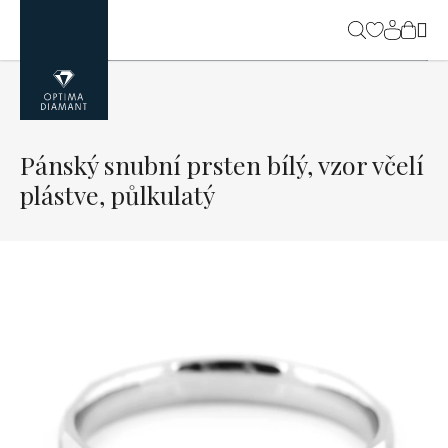
Přejít
na
NÁK
obsah
KOŠ
Pánský snubní prsten bílý, vzor včelí
plástve, půlkulatý