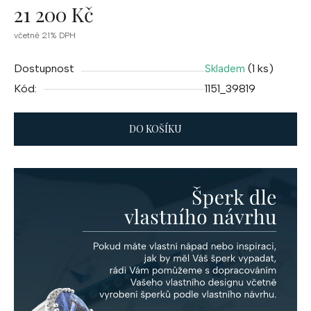
21 200 Kč
Měrná
včetně 21% DPH
cena:
Dostupnost
(1 ks)
Skladem
Kód:
1151_39819
DO KOŠÍKU