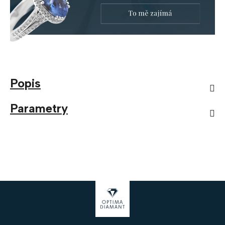
Popis
Parametry
Z
á