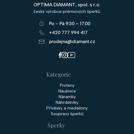
p
OPTIMA DIAMANT, spol. s r.o.
a
český výrobce prémiových šperků
t
Po – Pá 9:30 – 17:00
í
+420 777 994 417
prodejna@diamant.cz
Kategorie
Prsteny
Náušnice
Náramky
Náhrdelníky
Přívěsky a medailony
Soupravy šperků
Šperky