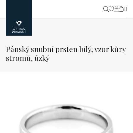
Přejít
na
NÁK
obsah
KOŠ
Pánský snubní prsten bílý, vzor kůry
stromů, úzký