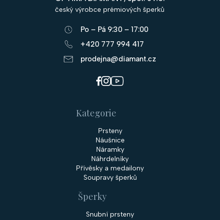
a
český výrobce prémiových šperků
t
Po – Pá 9:30 – 17:00
í
+420 777 994 417
prodejna@diamant.cz
Kategorie
Prsteny
Náušnice
Náramky
Náhrdelníky
Přívěsky a medailony
Soupravy šperků
Šperky
Snubní prsteny