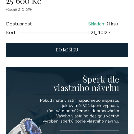
25 600 Kč
Měrná
včetně 21% DPH
cena:
Dostupnost
(1 ks)
Skladem
Kód:
1121_40127
DO KOŠÍKU