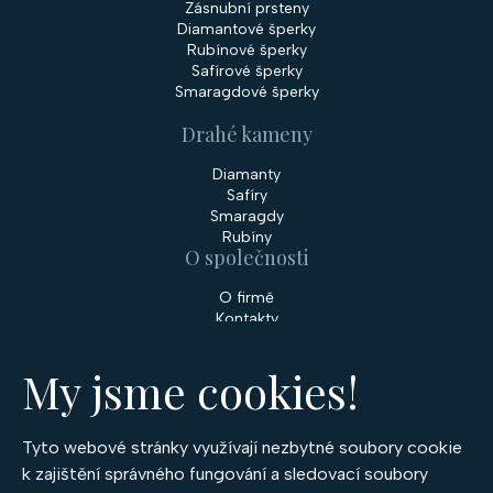
Zásnubní prsteny
Diamantové šperky
Rubínové šperky
Safírové šperky
Smaragdové šperky
Drahé kameny
Diamanty
Safíry
Smaragdy
Rubíny
O společnosti
O firmě
Kontakty
Prodejny
My jsme cookies!
Služby
Servis šperků
Zakázková výroba šperků
Tyto webové stránky využívají nezbytné soubory cookie
Nakupování
k zajištění správného fungování a sledovací soubory