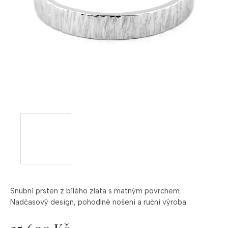
Snubní
prsten
z
bílého
zlata
s
matným
povrchem.
Nadčasový
design,
pohodlné
nošení
a
ruční
výroba.