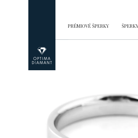
Přejít
na
obsah
PRÉMIOVÉ ŠPERKY
ŠPERK