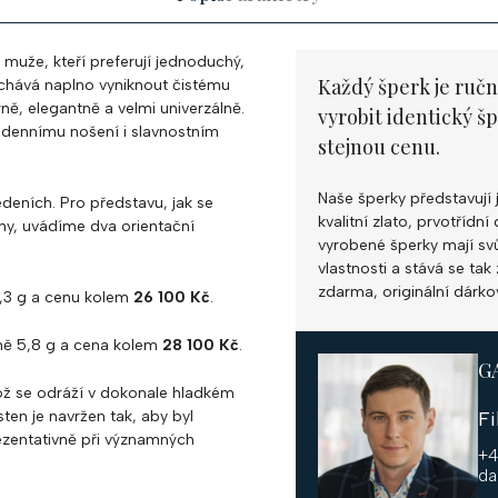
 muže, kteří preferují jednoduchý,
Každý šperk je ručn
echává naplno vyniknout čistému
ě, elegantně a velmi univerzálně.
vyrobit identický š
dodennímu nošení i slavnostním
stejnou cenu.
Naše šperky představují 
deních. Pro představu, jak se
kvalitní zlato, prvotříd
ny, uvádíme dva orientační
vyrobené šperky mají svůj
vlastnosti a stává se ta
zdarma, originální dárko
,3 g a cenu kolem
26 100 Kč
.
žně 5,8 g a cena kolem
28 100 Kč
.
G
ož se odráží v dokonale hladkém
ten je navržen tak, aby byl
F
ezentativně při významných
+4
da