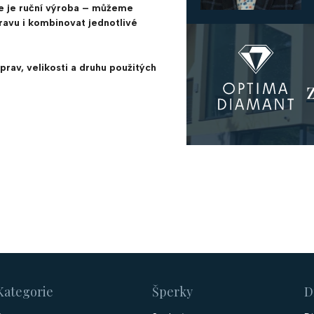
e je ruční výroba – můžeme
pravu i kombinovat jednotlivé
prav, velikosti a druhu použitých
Kategorie
Šperky
D