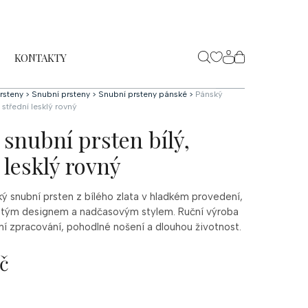
KONTAKTY
NÁKUPNÍ
KOŠÍK
rsteny
>
Snubní prsteny
>
Snubní prsteny pánské
>
Pánský
 střední lesklý rovný
snubní prsten bílý,
 lesklý rovný
ký
snubní
prsten
z
bílého
zlata
v
hladkém
provedení,
stým
designem
a
nadčasovým
stylem.
Ruční
výroba
ní
zpracování,
pohodlné
nošení
a
dlouhou
životnost.
č