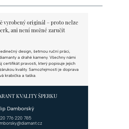
ě vyrobený originál – proto nelze
perk, ani není možné zaručit
jedinečný design, šetrnou ruční práci,
ní diamanty a drahé kameny. Všechny námi
 certifikát pravosti, který popisuje jejich
k zárukou kvality. Samozřejmostí je doprava
vá krabička a taška.
ARANT KVALITY ŠPERKU
ilip Damborský
20 776 220 785
mborsky@diamant.cz