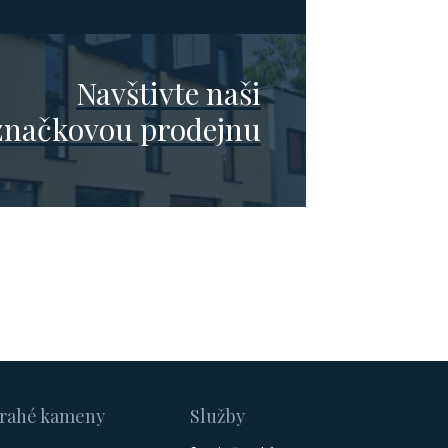
Navštivte naši
značkovou prodejnu
rahé kameny
Služby