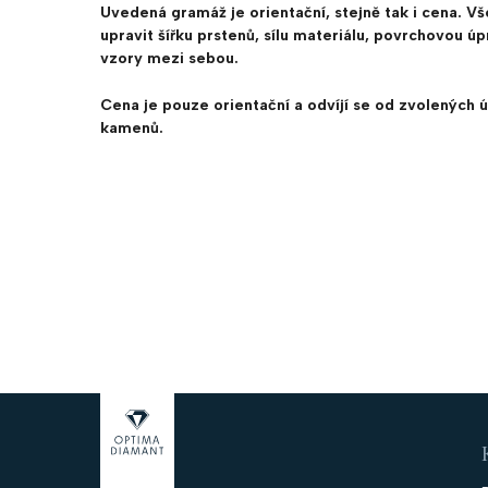
Uvedená gramáž je orientační, stejně tak i cena.
Vš
upravit šířku prstenů, sílu materiálu, povrchovou ú
vzory mezi sebou.
Cena je pouze orientační a odvíjí se od zvolených ú
kamenů.
Z
á