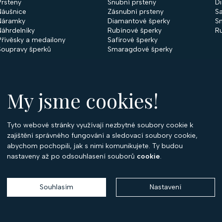
Prsteny
Snubní prsteny
D
Náušnice
Zásnubní prsteny
Sa
Náramky
Diamantové šperky
S
Náhrdelníky
Rubínové šperky
R
Přívěsky a medailony
Safírové šperky
Soupravy šperků
Smaragdové šperky
My jsme cookies!
Tyto webové stránky využívají nezbytné soubory cookie k
O
zajištění správného fungování a sledovací soubory cookie,
abychom pochopili, jak s nimi komunikujete. Ty budou
O 
nastaveny až po odsouhlasení souborů
cookie
.
Ko
P
Souhlasím
Nastavení
Copyright 2026
Optima Diamant
. Všechna práva vyhrazena.
Vytvořil
Shoptet
,
upravil
Stanovskýmarketing.cz