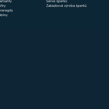
iamanty
Servis šperků
fíry
Zakázková výroba šperků
maragdy
ubíny
 společnosti
Nakupování
firmě
Obchodní podmínky
ntakty
GDPR
rodejny
Cookies