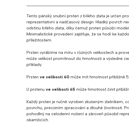
Tento pánský snubní prsten z bílého zlata je určen pro
reprezentativní a nadčasový design. Hladký povrch n
odstínu bílého zlata, díky čemuž prsten působí modern
Minimalistické provedení zajišťuje, že se hodí ke kaž
příležitostem.
Prsten vyrábíme na míru v různých velikostech a prove
může velikost promítnout do hmotnosti a výsledné ce
příklady:
Prsten
ve velikosti 60
může mít hmotnost přibližně 5
U prstenu
ve velikosti 65
může hmotnost činit přibli
Každý prsten je ručně vyroben zkušeným zlatníkem, c
povrchu, precizním zpracování a dlouhé životnosti. Prs
pohodlný na celodenní nošení a zároveň působil repr
okamžicích.