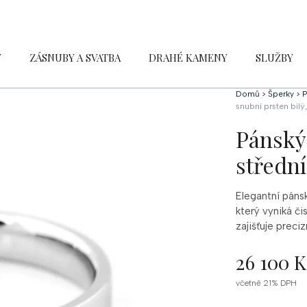
Y
ZÁSNUBY A SVATBA
DRAHÉ KAMENY
SLUŽBY
Domů
>
Šperky
>
P
snubní prsten bílý,
Pánský 
střední
Elegantní
páns
který
vyniká
či
zajišťuje
preciz
26 100 K
Měrná
včetně 21% DPH
cena: