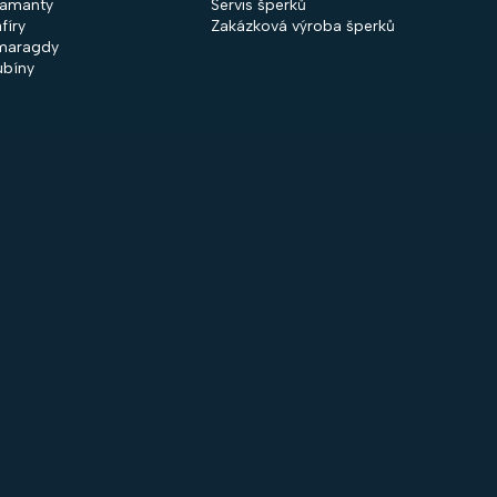
iamanty
Servis šperků
fíry
Zakázková výroba šperků
maragdy
ubíny
 společnosti
Nakupování
firmě
Obchodní podmínky
ntakty
GDPR
rodejny
Cookies