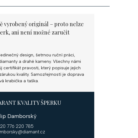
ě vyrobený originál – proto nelze
perk, ani není možné zaručit
jedinečný design, šetrnou ruční práci,
ní diamanty a drahé kameny. Všechny námi
 certifikát pravosti, který popisuje jejich
k zárukou kvality. Samozřejmostí je doprava
vá krabička a taška.
ARANT KVALITY ŠPERKU
ilip Damborský
20 776 220 785
mborsky@diamant.cz