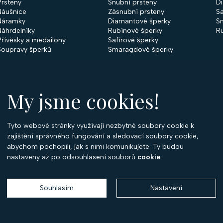
Prsteny
Snubní prsteny
D
Náušnice
Zásnubní prsteny
Sa
Náramky
Diamantové šperky
S
Náhrdelníky
Rubínové šperky
R
Přívěsky a medailony
Safírové šperky
Soupravy šperků
Smaragdové šperky
My jsme cookies!
Tyto webové stránky využívají nezbytné soubory cookie k
O
zajištění správného fungování a sledovací soubory cookie,
abychom pochopili, jak s nimi komunikujete. Ty budou
O 
nastaveny až po odsouhlasení souborů
cookie
.
Ko
P
Souhlasím
Nastavení
Copyright 2026
Optima Diamant
. Všechna práva vyhrazena.
Vytvořil
Shoptet
,
upravil
Stanovskýmarketing.cz