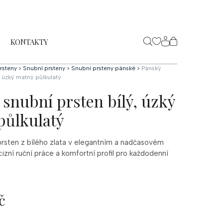
KONTAKTY
NÁKUPNÍ
KOŠÍK
rsteny
>
Snubní prsteny
>
Snubní prsteny pánské
>
Pánský
, úzký matný půlkulatý
snubní prsten bílý, úzký
půlkulatý
prsten z bílého zlata v elegantním a nadčasovém
izní ruční práce a komfortní profil pro každodenní
č