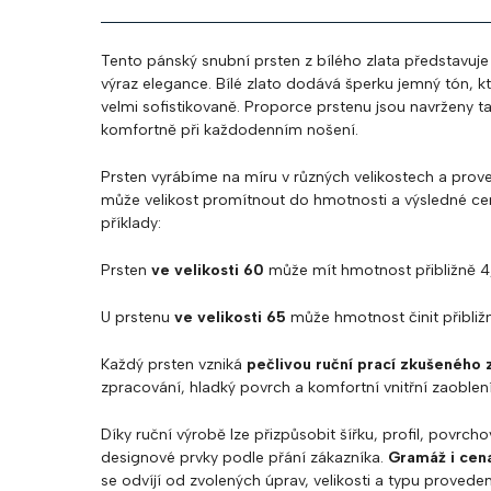
Tento pánský snubní prsten z bílého zlata představuj
výraz elegance. Bílé zlato dodává šperku jemný tón, k
velmi sofistikovaně. Proporce prstenu jsou navrženy t
komfortně při každodenním nošení.
Prsten vyrábíme na míru v různých velikostech a prove
může velikost promítnout do hmotnosti a výsledné ce
příklady:
Prsten
ve velikosti 60
může mít hmotnost přibližně 4
U prstenu
ve velikosti 65
může hmotnost činit přibli
Každý prsten vzniká
pečlivou ruční prací zkušeného 
zpracování, hladký povrch a komfortní vnitřní zaoblení
Díky ruční výrobě lze přizpůsobit šířku, profil, povrc
designové prvky podle přání zákazníka.
Gramáž i cena
se odvíjí od zvolených úprav, velikosti a typu proveden