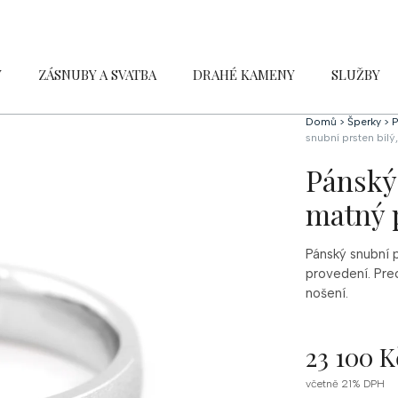
Y
ZÁSNUBY A SVATBA
DRAHÉ KAMENY
SLUŽBY
Domů
>
Šperky
>
P
snubní prsten bílý
Pánský 
matný 
Pánský snubní 
provedení. Prec
nošení.
23 100 K
Měrná
včetně 21% DPH