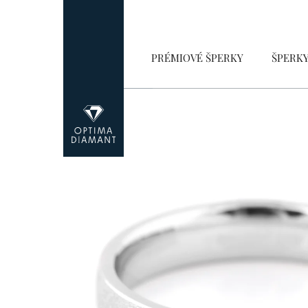
Přejít
na
obsah
PRÉMIOVÉ ŠPERKY
ŠPERK