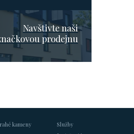
Navštivte naši
značkovou prodejnu
rahé kameny
Služby