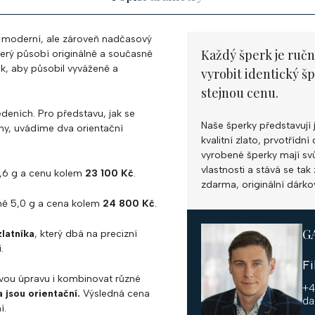
e moderní, ale zároveň nadčasový
Každý šperk je ručn
terý působí originálně a současně
ak, aby působil vyváženě a
vyrobit identický š
stejnou cenu.
deních. Pro představu, jak se
Naše šperky představují 
ny, uvádíme dva orientační
kvalitní zlato, prvotříd
vyrobené šperky mají svůj
vlastnosti a stává se ta
,6 g a cenu kolem
23 100 Kč
.
zdarma, originální dárko
žně 5,0 g a cena kolem
24 800 Kč
.
G
zlatníka
, který dbá na precizní
.
F
hovou úpravu i kombinovat různé
+4
 jsou orientační.
Výsledná cena
da
í.