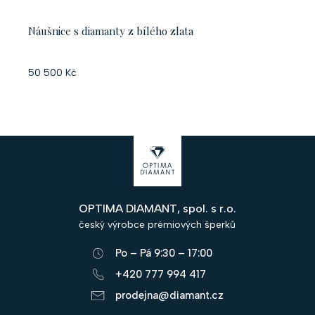
Náušnice s diamanty z bílého zlata
50 500 Kč
Z
á
p
OPTIMA DIAMANT, spol. s r.o.
a
český výrobce prémiových šperků
t
Po – Pá 9:30 – 17:00
í
+420 777 994 417
prodejna@diamant.cz