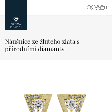
Přejít
na
NÁK
obsah
KOŠ
Náušnice ze žlutého zlata s
přírodními diamanty