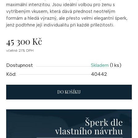
maximální intenzitou. Jsou ideální volbou pro ženu s
vytříbeným vkusem, která dává přednost neotřelým
formám a hledá výrazný, ale přesto velmi elegantní šperk,
jenž podtrhne její individualitu při každé příležitosti.
45 300 Kč
Měrná
včetně 21% DPH
cena:
Dostupnost
(1 ks)
Skladem
Kód:
40442
DO KOŠÍKU