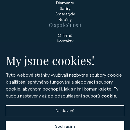
Diamanty
Safíry
Smaragdy
Rubíny
O společnosti
O firmě
Kontakty
Prodejny
My jsme cookies!
Služby
Servis šperků
Zakázková výroba šperků
Tyto webové stránky využívají nezbytné soubory cookie
Nakupování
k zajištění správného fungování a sledovací soubory
cookie, abychom pochopili, jak s nimi komunikujete. Ty
Obchodní podmínky
GDPR
budou nastaveny až po odsouhlasení souborů
cookie
.
Cookies
Nastavení
Souhlasím
Copyright 2026
Optima Diamant
. Všechna práva vyhrazena.