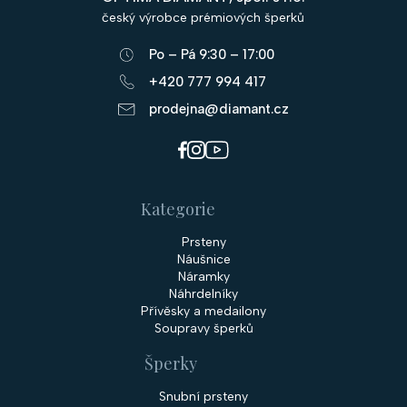
a
český výrobce prémiových šperků
t
Po – Pá 9:30 – 17:00
í
+420 777 994 417
prodejna@diamant.cz
Kategorie
Prsteny
Náušnice
Náramky
Náhrdelníky
Přívěsky a medailony
Soupravy šperků
Šperky
Snubní prsteny