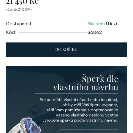
21 450 Kč
Měrná
včetně 21% DPH
cena:
Dostupnost
(1 ks)
Skladem
Kód:
36062
DO KOŠÍKU