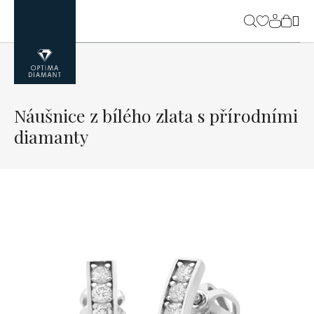
Přejít
na
NÁK
obsah
KOŠ
Náušnice z bílého zlata s přírodními
diamanty