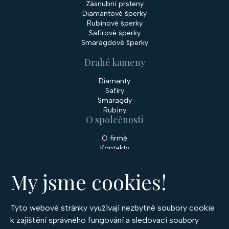
Zásnubní prsteny
Diamantové šperky
Rubínové šperky
Safírové šperky
Smaragdové šperky
Drahé kameny
Diamanty
Safíry
Smaragdy
Rubíny
O společnosti
O firmě
Kontakty
Prodejny
My jsme cookies!
Služby
Servis šperků
Zakázková výroba šperků
Tyto webové stránky využívají nezbytné soubory cookie
Nakupování
k zajištění správného fungování a sledovací soubory