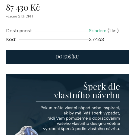
87 430 Kč
Měrná
včetně 21% DPH
cena:
Dostupnost
(1 ks)
Skladem
Kód:
27463
DO KOŠÍKU