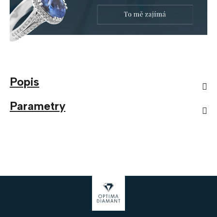
Popis
Parametry
Z
á