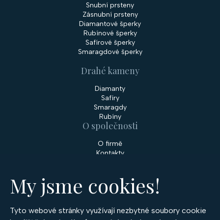
Snubní prsteny
Zásnubní prsteny
Diamantové šperky
Rubínové šperky
Safírové šperky
Smaragdové šperky
Drahé kameny
Diamanty
Safíry
Smaragdy
Rubíny
O společnosti
O firmě
Kontakty
Prodejny
My jsme cookies!
Služby
Servis šperků
Zakázková výroba šperků
Tyto webové stránky využívají nezbytné soubory cookie
Nakupování