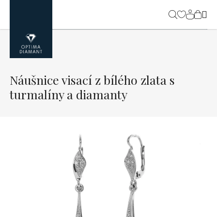
Přejít
na
NÁK
obsah
KOŠ
Náušnice visací z bílého zlata s
turmalíny a diamanty