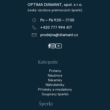
p
OPTIMA DIAMANT, spol. s r.o.
a
český výrobce prémiových šperků
t
Po – Pá 9:30 – 17:00
í
+420 777 994 417
prodejna@diamant.cz
Kategorie
Prsteny
Náušnice
Náramky
Náhrdelníky
Přívěsky a medailony
Soupravy šperků
Šperky