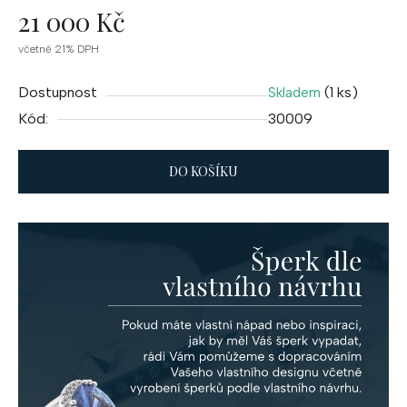
21 000 Kč
Měrná
včetně 21% DPH
cena:
Dostupnost
(1 ks)
Skladem
Kód:
30009
DO KOŠÍKU