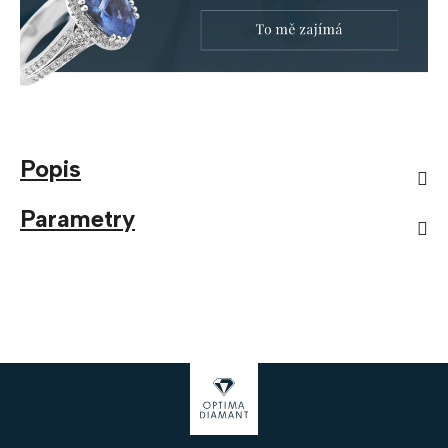
Popis
Parametry
Z
á