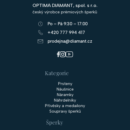
p
OPTIMA DIAMANT, spol. s r.o.
a
český výrobce prémiových šperků
t
Po – Pá 9:30 – 17:00
í
+420 777 994 417
prodejna@diamant.cz
Kategorie
Prsteny
Náušnice
Náramky
Náhrdelníky
Přívěsky a medailony
Soupravy šperků
Šperky