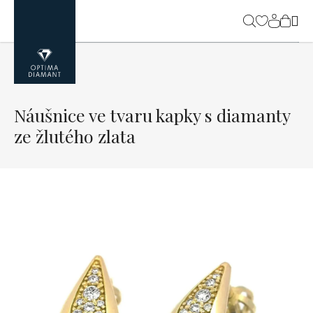
Přejít
na
NÁK
obsah
KOŠ
Náušnice ve tvaru kapky s diamanty
ze žlutého zlata