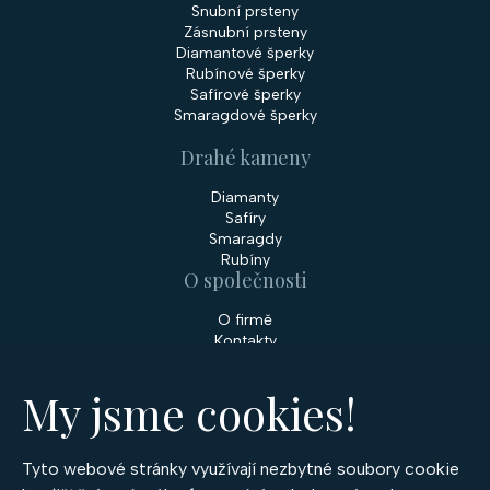
Snubní prsteny
Zásnubní prsteny
Diamantové šperky
Rubínové šperky
Safírové šperky
Smaragdové šperky
Drahé kameny
Diamanty
Safíry
Smaragdy
Rubíny
O společnosti
O firmě
Kontakty
Prodejny
My jsme cookies!
Služby
Servis šperků
Zakázková výroba šperků
Tyto webové stránky využívají nezbytné soubory cookie
Nakupování