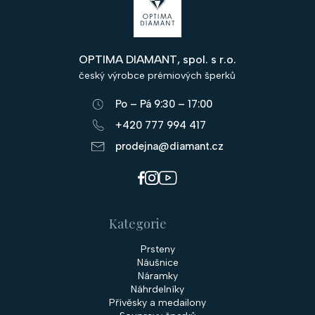
á
p
OPTIMA DIAMANT, spol. s r.o.
a
český výrobce prémiových šperků
t
Po – Pá 9:30 – 17:00
í
+420 777 994 417
prodejna@diamant.cz
Kategorie
Prsteny
Náušnice
Náramky
Náhrdelníky
Přívěsky a medailony