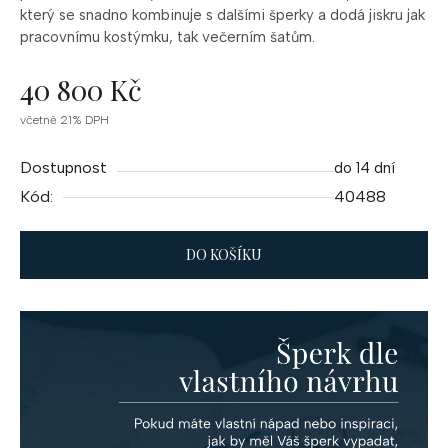
který se snadno kombinuje s dalšími šperky a dodá jiskru jak
pracovnímu kostýmku, tak večerním šatům.
40 800 Kč
Měrná
včetně 21% DPH
cena:
Dostupnost
do 14 dní
Kód:
40488
DO KOŠÍKU