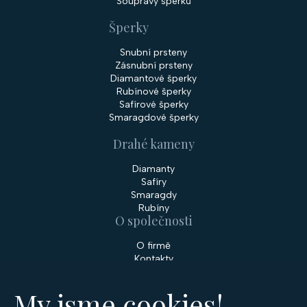
Soupravy šperků
Šperky
Snubní prsteny
Zásnubní prsteny
Diamantové šperky
Rubínové šperky
Safírové šperky
Smaragdové šperky
Drahé kameny
Diamanty
Safíry
Smaragdy
Rubíny
O společnosti
O firmě
Kontakty
Prodejny
My jsme cookies!
Služby