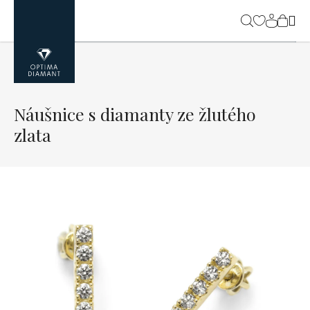
Přejít
na
NÁK
obsah
KOŠ
Náušnice s diamanty ze žlutého
zlata