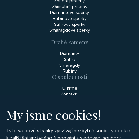
Snubní prsteny
Zásnubní prsteny
Diamantové šperky
Rubínové šperky
Safírové šperky
Smaragdové šperky
Drahé kameny
Diamanty
Safíry
Smaragdy
Rubíny
O společnosti
O firmě
Kontakty
Prodejny
My jsme cookies!
Služby
Servis šperků
Zakázková výroba šperků
Tyto webové stránky využívají nezbytné soubory cookie
Nakupování
k zajištění správného fungování a sledovací soubory