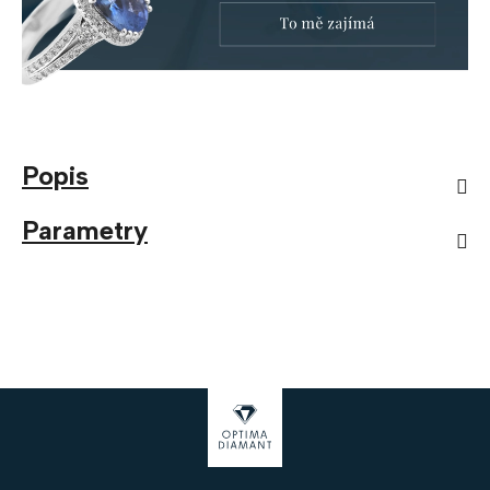
Popis
Parametry
Z
á
p