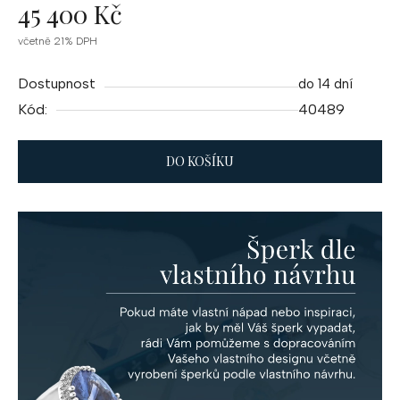
45 400 Kč
Měrná
včetně 21% DPH
cena:
Dostupnost
do 14 dní
Kód:
40489
DO KOŠÍKU