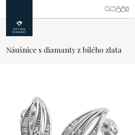
Přejít
na
NÁK
obsah
KOŠ
Náušnice s diamanty z bílého zlata