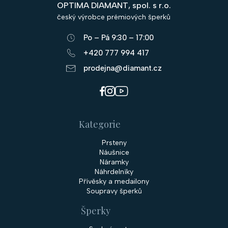
OPTIMA DIAMANT, spol. s r.o.
a
český výrobce prémiových šperků
t
Po – Pá 9:30 – 17:00
í
+420 777 994 417
prodejna@diamant.cz
Kategorie
Prsteny
Náušnice
Náramky
Náhrdelníky
Přívěsky a medailony
Soupravy šperků
Šperky