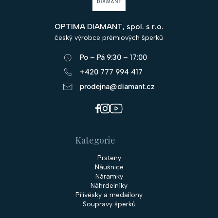
á
p
OPTIMA DIAMANT, spol. s r.o.
a
český výrobce prémiových šperků
t
Po – Pá 9:30 – 17:00
í
+420 777 994 417
prodejna@diamant.cz
Kategorie
Prsteny
Náušnice
Náramky
Náhrdelníky
Přívěsky a medailony
Soupravy šperků