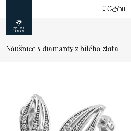
Přejít
na
NÁK
obsah
KOŠ
Náušnice s diamanty z bílého zlata