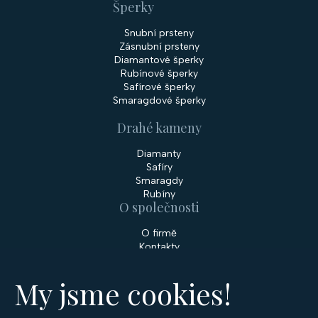
Šperky
Snubní prsteny
Zásnubní prsteny
Diamantové šperky
Rubínové šperky
Safírové šperky
Smaragdové šperky
Drahé kameny
Diamanty
Safíry
Smaragdy
Rubíny
O společnosti
O firmě
Kontakty
Prodejny
My jsme cookies!
Služby
Servis šperků