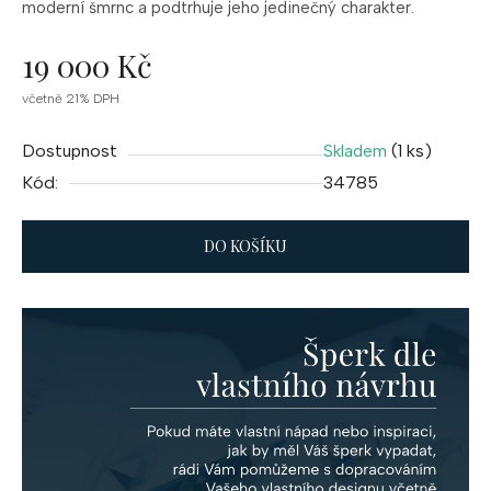
moderní šmrnc a podtrhuje jeho jedinečný charakter.
19 000 Kč
Měrná
včetně 21% DPH
cena:
Dostupnost
(1 ks)
Skladem
Kód:
34785
DO KOŠÍKU