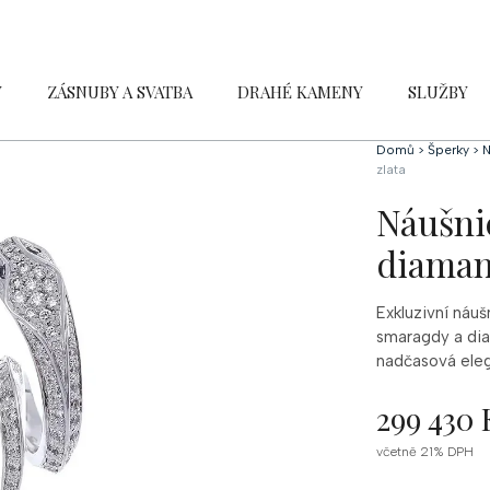
Y
ZÁSNUBY A SVATBA
DRAHÉ KAMENY
SLUŽBY
Domů
>
Šperky
>
N
zlata
Náušni
diamant
Exkluzivní náuš
smaragdy a diam
nadčasová ele
299 430 
Měrná
včetně 21% DPH
cena: