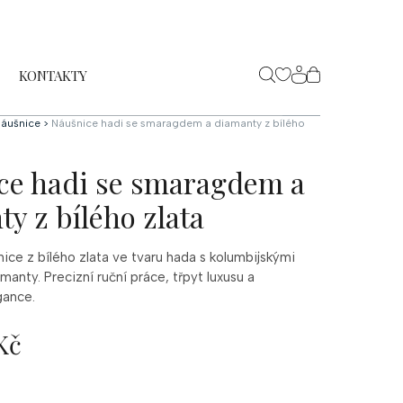
KONTAKTY
NÁKUPNÍ
KOŠÍK
áušnice
>
Náušnice hadi se smaragdem a diamanty z bílého
ce hadi se smaragdem a
y z bílého zlata
nice z bílého zlata ve tvaru hada s kolumbijskými
anty. Precizní ruční práce, třpyt luxusu a
gance.
Kč