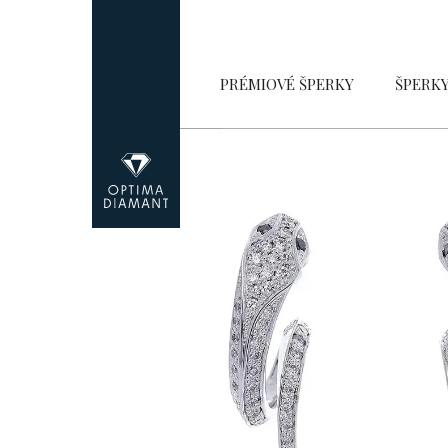
Přejít
na
obsah
PRÉMIOVÉ ŠPERKY
ŠPERK