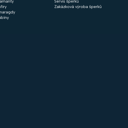
iamanty
Servis šperků
fíry
Zakázková výroba šperků
maragdy
ubíny
 společnosti
Nakupování
firmě
Obchodní podmínky
ntakty
GDPR
rodejny
Cookies