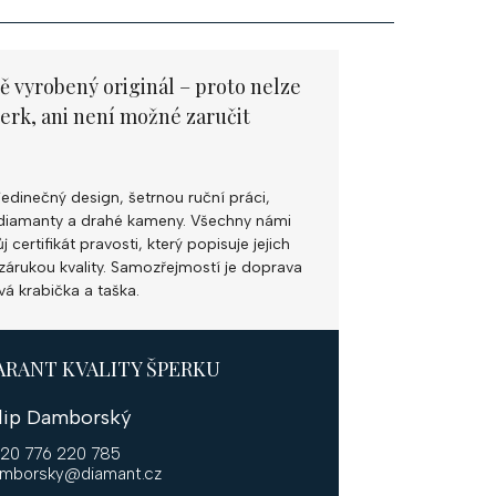
ě vyrobený originál – proto nelze
perk, ani není možné zaručit
jedinečný design, šetrnou ruční práci,
ní diamanty a drahé kameny. Všechny námi
 certifikát pravosti, který popisuje jejich
k zárukou kvality. Samozřejmostí je doprava
vá krabička a taška.
ARANT KVALITY ŠPERKU
ilip Damborský
20 776 220 785
mborsky@diamant.cz