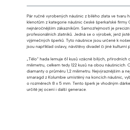
Pár ručně vyrobených náušnic z bílého zlata ve tvaru h
klenotům z kategorie náušnic české šperkařské firm
nejnáročnějším zákazníkům. Samozřejmostí je precizní
profesionálních zlatníků. Jedná se o výrobek, jenž jistě
výjimečných šperků. Tyto náušnice jsou určené k nošení 
jsou například oslavy, návštěvy divadel či jiné kulturní př
„Tělo“ hada lemuje 61 kusů vzácně bílých, přírodních 
milimetru, celkem tedy 122 kusů na obou náušnicích. 
diamanty o průměru 1,2 milimetru. Nejvýraznějším a n
smaragd z Kolumbie umístěný na koncích náušnic, vy
o rozměrech 8 x 5 mm. Tento šperk je vhodným dárk
určitě jej ocení i další generace.