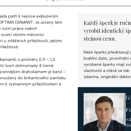
ada patří k nejvíce exkluzivním
Každý šperk je ručn
y OPTIMA DIAMANT. Je určený těm
 ruční práce našich
vyrobit identický š
 ocení všichni milovníci
stejnou cenu.
u zvláštních příležitostí, jakými
íležitosti.
Naše šperky představují 
kvalitní zlato, prvotříd
diamantů o průměru 0,9 – 1,2
vyrobené šperky mají svůj
Oči tvoří dohromady 4 černé
vlastnosti a stává se ta
ejcennějším drahokamem je beryl –
zdarma, originální dárko
broušený do briliantového pantoku
em k významným příležitostem a
G
F
+4
da