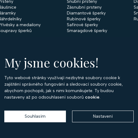
Prsteny
Snubní prsteny
D
Náušnice
Zásnubní prsteny
Sa
Náramky
Diamantové šperky
S
Náhrdelníky
Rubínové šperky
R
Přívěsky a medailony
Safírové šperky
Soupravy šperků
Smaragdové šperky
My jsme cookies!
Tyto webové stránky využívají nezbytné soubory cookie k
O
zajištění správného fungování a sledovací soubory cookie,
abychom pochopili, jak s nimi komunikujete. Ty budou
O 
nastaveny až po odsouhlasení souborů
cookie
.
Ko
P
Souhlasím
Nastavení
Copyright 2026
Optima Diamant
. Všechna práva vyhrazena.
Vytvořil
Shoptet
,
upravil
Stanovskýmarketing.cz