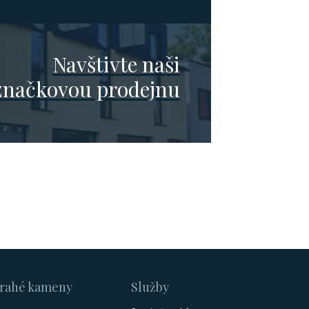
Navštivte naši
značkovou prodejnu
rahé kameny
Služby