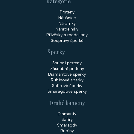
s
Kategorie
u
Prsteny
Náušnice
Náramky
Náhrdelníky
Přívěsky a medailony
Soupravy šperků
Šperky
Snubní prsteny
Zásnubní prsteny
Diamantové šperky
Rubínové šperky
Safírové šperky
Smaragdové šperky
Drahé kameny
Diamanty
Safíry
Smaragdy
Rubíny