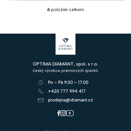
6
položek celkem
O
v
l
á
Z
d
á
a
c
p
í
OPTIMA DIAMANT, spol. s r.o.
a
p
český výrobce prémiových šperků
r
t
v
Po – Pá 9:30 – 17:00
í
k
+420 777 994 417
y
prodejna@diamant.cz
v
ý
p
i