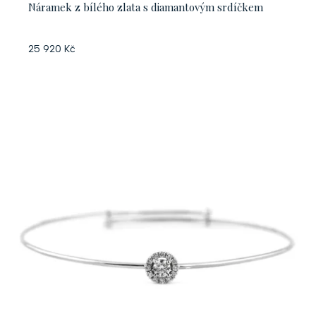
Náramek z bílého zlata s diamantovým srdíčkem
ů
25 920 Kč