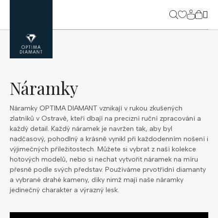
Přejít
na
NÁK
obsah
KOŠ
Náramky
Náramky OPTIMA DIAMANT vznikají v rukou zkušených
zlatníků v Ostravě, kteří dbají na precizní ruční zpracování a
každý detail. Každý náramek je navržen tak, aby byl
nadčasový, pohodlný a krásně vynikl při každodenním nošení i
výjimečných příležitostech. Můžete si vybrat z naší kolekce
hotových modelů, nebo si nechat vytvořit náramek na míru
přesně podle svých představ. Používáme prvotřídní diamanty
a vybrané drahé kameny, díky nimž mají naše náramky
jedinečný charakter a výrazný lesk.