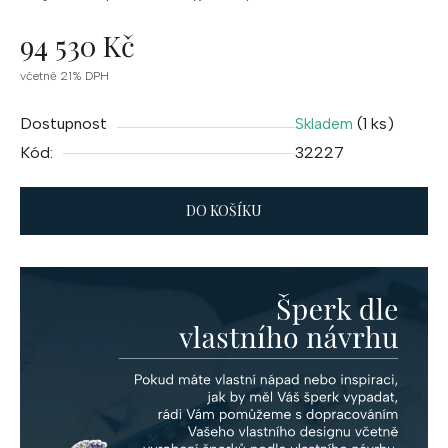
94 530 Kč
Měrná
včetně 21% DPH
cena:
Dostupnost
(1 ks)
Skladem
Kód:
32227
DO KOŠÍKU