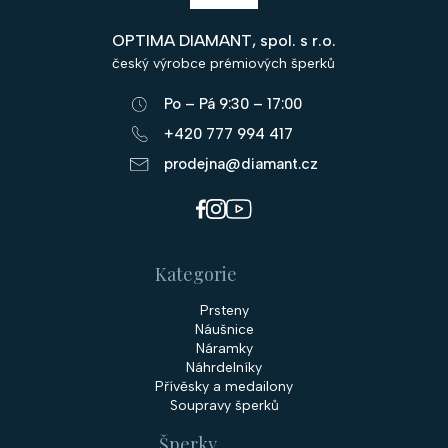
p
OPTIMA DIAMANT, spol. s r.o.
a
český výrobce prémiových šperků
t
Po – Pá 9:30 – 17:00
í
+420 777 994 417
prodejna@diamant.cz
Kategorie
Prsteny
Náušnice
Náramky
Náhrdelníky
Přívěsky a medailony
Soupravy šperků
Šperky