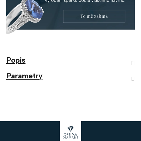
Popis
Parametry
Z
á