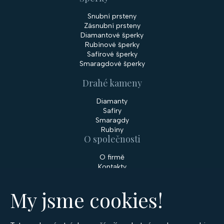
Snubní prsteny
Zásnubní prsteny
Diamantové šperky
Rubínové šperky
Safírové šperky
Smaragdové šperky
Drahé kameny
Diamanty
Safíry
Smaragdy
Rubíny
O společnosti
O firmě
Kontakty
Prodejny
My jsme cookies!
Služby
Servis šperků
Zakázková výroba šperků