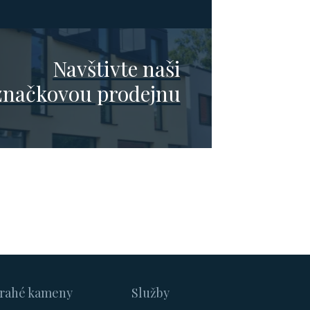
Navštivte naši
značkovou prodejnu
rahé kameny
Služby