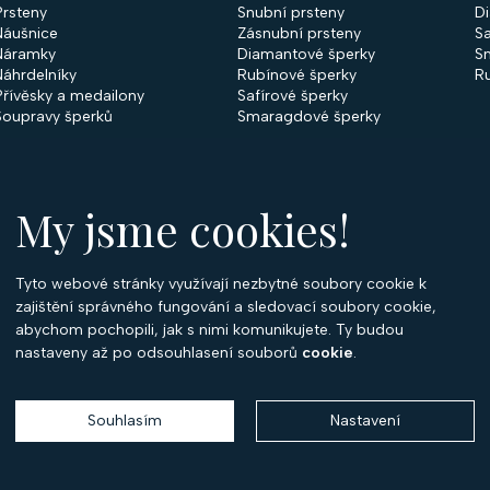
Prsteny
Snubní prsteny
D
Náušnice
Zásnubní prsteny
Sa
Náramky
Diamantové šperky
S
Náhrdelníky
Rubínové šperky
R
Přívěsky a medailony
Safírové šperky
Soupravy šperků
Smaragdové šperky
My jsme cookies!
Tyto webové stránky využívají nezbytné soubory cookie k
O
zajištění správného fungování a sledovací soubory cookie,
abychom pochopili, jak s nimi komunikujete. Ty budou
O 
nastaveny až po odsouhlasení souborů
cookie
.
Ko
P
Souhlasím
Nastavení
Copyright 2026
Optima Diamant
. Všechna práva vyhrazena.
Vytvořil
Shoptet
,
upravil
Stanovskýmarketing.cz