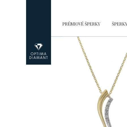
Přejít
na
obsah
PRÉMIOVÉ ŠPERKY
ŠPERK