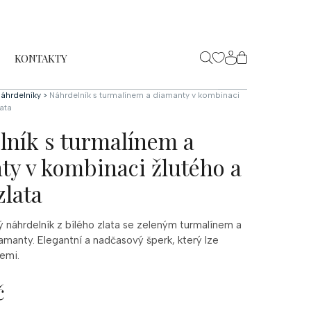
KONTAKTY
NÁKUPNÍ
KOŠÍK
áhrdelníky
>
Náhrdelník s turmalínem a diamanty v kombinaci
lata
lník s turmalínem a
ty v kombinaci žlutého a
zlata
 náhrdelník z bílého zlata se zeleným turmalínem a
amanty. Elegantní a nadčasový šperk, který lze
cemi.
č