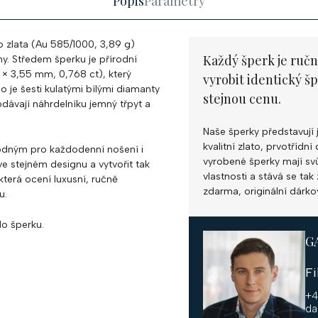
Popis
Parametry
o zlata (Au 585/1000, 3,89 g)
Každý šperk je ručn
y. Středem šperku je přírodní
1 × 3,55 mm, 0,768 ct), který
vyrobit identický š
o je šesti kulatými bílými diamanty
stejnou cenu.
dávají náhrdelníku jemný třpyt a
Naše šperky představují 
kvalitní zlato, prvotříd
dným pro každodenní nošení i
vyrobené šperky mají svůj
 ve stejném designu a vytvořit tak
vlastnosti a stává se ta
která ocení luxusní, ručně
zdarma, originální dárko
u.
o šperku.
G
F
+4
da