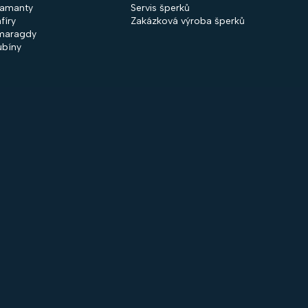
iamanty
Servis šperků
fíry
Zakázková výroba šperků
maragdy
ubíny
 společnosti
Nakupování
firmě
Obchodní podmínky
ntakty
GDPR
rodejny
Cookies