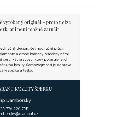
ě vyrobený originál – proto nelze
perk, ani není možné zaručit
jedinečný design, šetrnou ruční práci,
ní diamanty a drahé kameny. Všechny námi
 certifikát pravosti, který popisuje jejich
k zárukou kvality. Samozřejmostí je doprava
vá krabička a taška.
ARANT KVALITY ŠPERKU
ilip Damborský
20 776 220 785
mborsky@diamant.cz