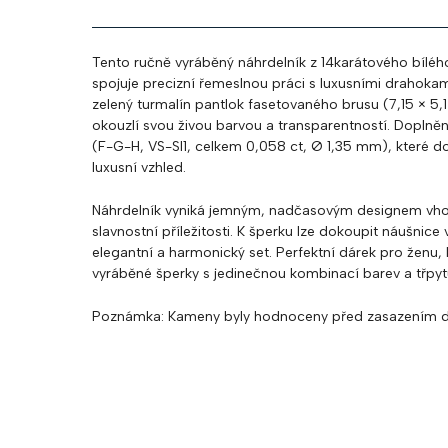
Tento ručně vyráběný náhrdelník z 14karátového bíléh
spojuje precizní řemeslnou práci s luxusními drahokam
zelený turmalín pantlok fasetovaného brusu (7,15 × 5,
okouzlí svou živou barvou a transparentností. Doplněn
(F-G-H, VS-SI1, celkem 0,058 ct, Ø 1,35 mm), které do
luxusní vzhled.
Náhrdelník vyniká jemným, nadčasovým designem vho
slavnostní příležitosti. K šperku lze dokoupit náušnice
elegantní a harmonický set. Perfektní dárek pro ženu, 
vyráběné šperky s jedinečnou kombinací barev a třpyt
Poznámka
: Kameny byly hodnoceny před zasazením d