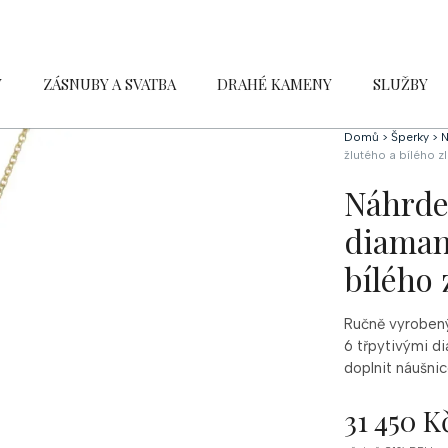
Y
ZÁSNUBY A SVATBA
DRAHÉ KAMENY
SLUŽBY
Domů
>
Šperky
>
N
žlutého a bílého z
Náhrde
diaman
bílého 
Ručně vyrobený
6 třpytivými di
doplnit náušni
31 450 K