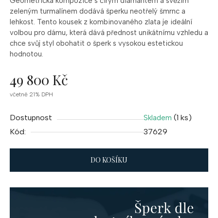
Geometrická kompozice s čirým diamantem a svěžím
zeleným turmalínem dodává šperku neotřelý šmrnc a
lehkost. Tento kousek z kombinovaného zlata je ideální
volbou pro dámu, která dává přednost unikátnímu vzhledu a
chce svůj styl obohatit o šperk s vysokou estetickou
hodnotou.
49 800 Kč
Měrná
včetně 21% DPH
cena:
Dostupnost
(1 ks)
Skladem
Kód:
37629
DO KOŠÍKU