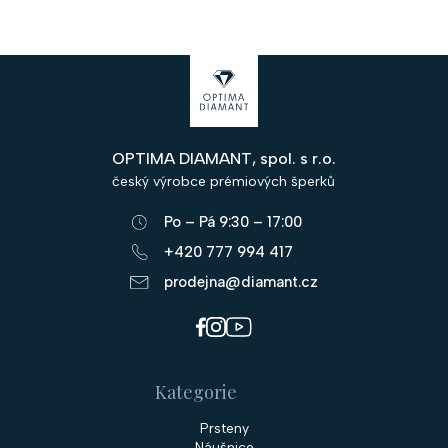
Z
á
p
OPTIMA DIAMANT, spol. s r.o.
a
český výrobce prémiových šperků
t
Po – Pá 9:30 – 17:00
í
+420 777 994 417
prodejna@diamant.cz
Kategorie
Prsteny
Náušnice