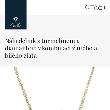
Přejít
na
NÁK
obsah
KOŠ
Náhrdelník s turmalínem a
diamantem v kombinaci žlutého a
bílého zlata