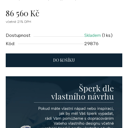
86 560 Kč
Měrná
včetně 21% DPH
cena:
Dostupnost
(1 ks)
Skladem
Kód:
29876
DO KOŠÍKU