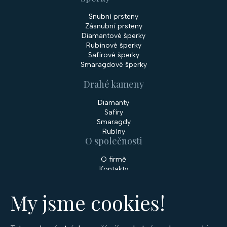
Snubní prsteny
Zásnubní prsteny
Diamantové šperky
Rubínové šperky
Safírové šperky
Smaragdové šperky
Drahé kameny
Diamanty
Safíry
Smaragdy
Rubíny
O společnosti
O firmě
Kontakty
Prodejny
My jsme cookies!
Služby
Servis šperků
Zakázková výroba šperků