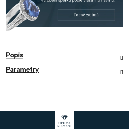
Popis
Parametry
Z
á