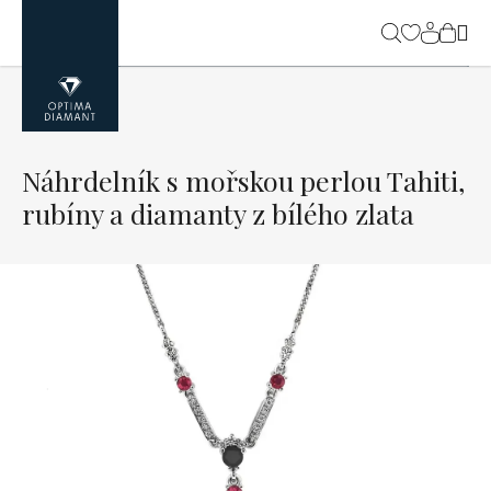
Přejít
na
NÁK
obsah
KOŠ
Náhrdelník s mořskou perlou Tahiti,
rubíny a diamanty z bílého zlata