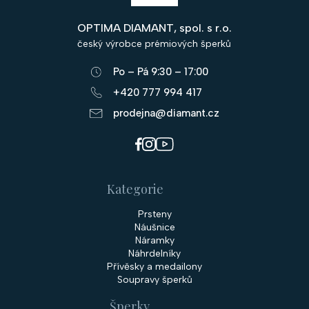
p
OPTIMA DIAMANT, spol. s r.o.
a
český výrobce prémiových šperků
t
Po – Pá 9:30 – 17:00
í
+420 777 994 417
prodejna@diamant.cz
Kategorie
Prsteny
Náušnice
Náramky
Náhrdelníky
Přívěsky a medailony
Soupravy šperků
Šperky