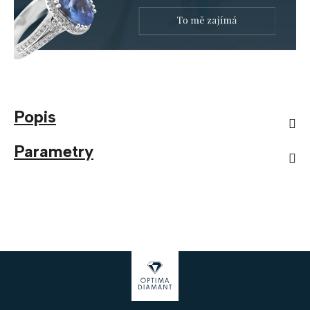
Popis
Parametry
Z
á