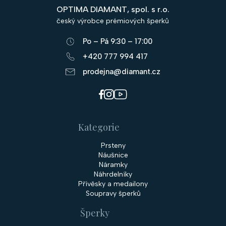
p
OPTIMA DIAMANT, spol. s r.o.
a
český výrobce prémiových šperků
t
Po – Pá 9:30 – 17:00
í
+420 777 994 417
prodejna@diamant.cz
Kategorie
Prsteny
Náušnice
Náramky
Náhrdelníky
Přívěsky a medailony
Soupravy šperků
Šperky