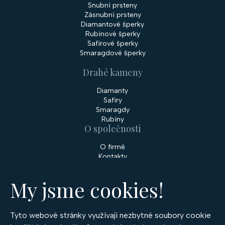
Snubní prsteny
Zásnubní prsteny
Diamantové šperky
Rubínové šperky
Safírové šperky
Smaragdové šperky
Drahé kameny
Diamanty
Safíry
Smaragdy
Rubíny
O společnosti
O firmě
Kontakty
Prodejny
My jsme cookies!
Služby
Servis šperků
Zakázková výroba šperků
Tyto webové stránky využívají nezbytné soubory cookie
Nakupování