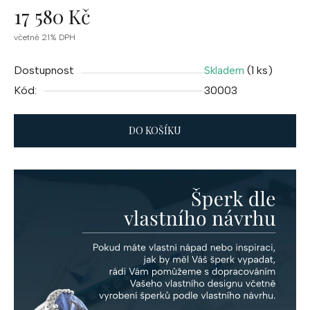
17 580 Kč
Měrná
včetně 21% DPH
cena:
Dostupnost
(1 ks)
Skladem
Kód:
30003
DO KOŠÍKU