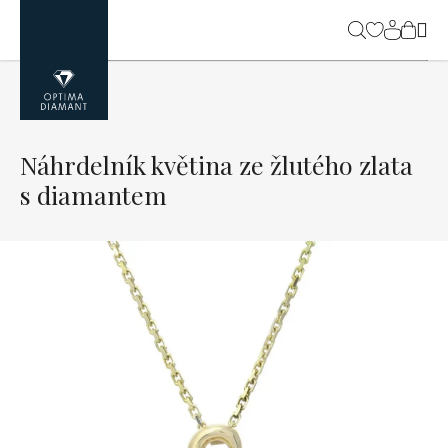
Přejít
na
NÁK
obsah
KOŠ
Náhrdelník květina ze žlutého zlata
s diamantem