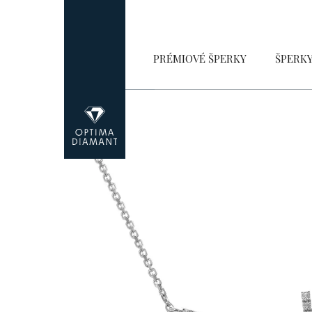
Přejít
na
obsah
PRÉMIOVÉ ŠPERKY
ŠPERK