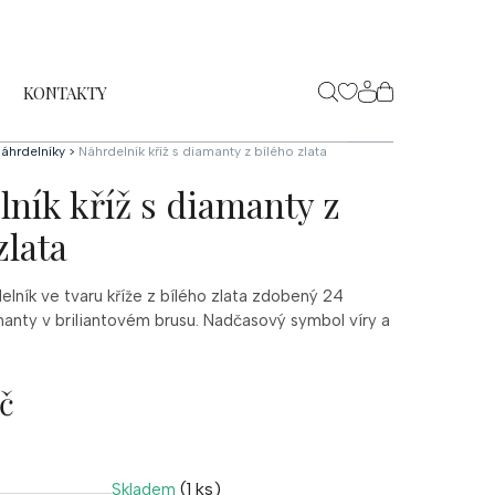
KONTAKTY
NÁKUPNÍ
KOŠÍK
áhrdelníky
>
Náhrdelník kříž s diamanty z bílého zlata
ník kříž s diamanty z
zlata
elník ve tvaru kříže z bílého zlata zdobený 24
manty v briliantovém brusu. Nadčasový symbol víry a
č
(1 ks)
Skladem