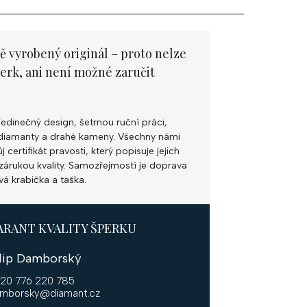
ě vyrobený originál – proto nelze
perk, ani není možné zaručit
jedinečný design, šetrnou ruční práci,
ní diamanty a drahé kameny. Všechny námi
 certifikát pravosti, který popisuje jejich
k zárukou kvality. Samozřejmostí je doprava
vá krabička a taška.
ARANT KVALITY ŠPERKU
ilip Damborský
20 776 220 785
mborsky@diamant.cz