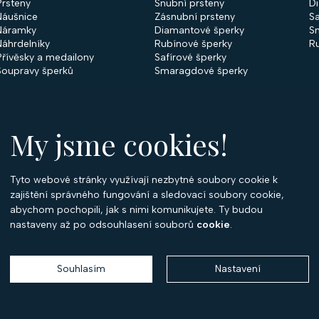
Prsteny
Snubní prsteny
D
Náušnice
Zásnubní prsteny
Sa
Náramky
Diamantové šperky
S
Náhrdelníky
Rubínové šperky
R
Přívěsky a medailony
Safírové šperky
Soupravy šperků
Smaragdové šperky
My jsme cookies!
Tyto webové stránky využívají nezbytné soubory cookie k
O
zajištění správného fungování a sledovací soubory cookie,
abychom pochopili, jak s nimi komunikujete. Ty budou
O 
nastaveny až po odsouhlasení souborů
cookie
.
Ko
P
Souhlasím
Nastavení
Copyright 2026
Optima Diamant
. Všechna práva vyhrazena.
Vytvořil
Shoptet
,
upravil
Stanovskýmarketing.cz