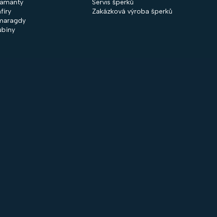
iamanty
Servis šperků
fíry
Zakázková výroba šperků
maragdy
ubíny
 společnosti
Nakupování
firmě
Obchodní podmínky
ntakty
GDPR
rodejny
Cookies