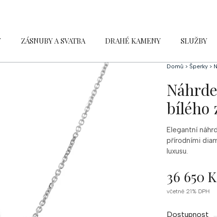
Y
ZÁSNUBY A SVATBA
DRAHÉ KAMENY
SLUŽBY
Domů
>
Šperky
>
N
Náhrdel
bílého 
Elegantní náhrd
přírodními dia
luxusu.
36 650 K
Měrná
včetně 21% DPH
cena:
Dostupnost