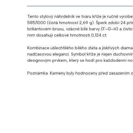
Tento stylový náhrdelník ve tvaru kříže je ručně vyrobe
585/1000 (čistá hmotnost 2,69 g). Šperk zdobí 24 př
briliantovém brusu, vzácně bílé barvy (F–G–H) a čisto
mm dosahují celkové hmotnosti 0,124 ct.
Kombinace ušlechtilého bílého zlata a jiskřivých diam
nadčasovou eleganci. Symbol kříže je nejen duchovn
designovým prvkem, který se hodí pro každodenní nošen
Poznámka
: Kameny byly hodnoceny před zasazením d