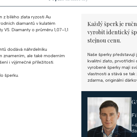
n z bílého zlata ryzosti Au
Každý šperk je ručn
írodních diamantů v kulatém
ty VS. Diamanty o průměru 1,07–1,1
vyrobit identický š
stejnou cenu.
antů dodává náhrdelníku
Naše šperky představují 
ím znamením, ale také moderním
kvalitní zlato, prvotříd
í i výjimečné příležitosti.
vyrobené šperky mají svůj
vlastnosti a stává se ta
o šperku.
zdarma, originální dárko
G
F
+4
da