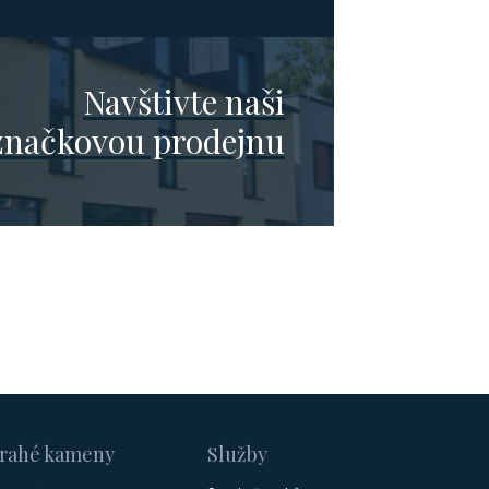
Navštivte naši
značkovou prodejnu
rahé kameny
Služby