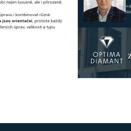
í nejen luxusně, ale i přirozeně.
+4
da
u úpravu i kombinovat různé
 jsou orientační
, protože každý
lených úprav, velikosti a typu