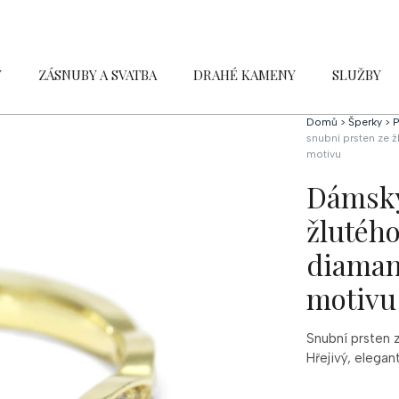
Y
ZÁSNUBY A SVATBA
DRAHÉ KAMENY
SLUŽBY
Domů
>
Šperky
>
P
snubní prsten ze 
motivu
Dámský
žlutého
diaman
motivu
Snubní prsten 
Hřejivý, elega