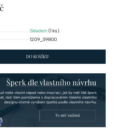
č
(1 ks)
Skladem
1209_39800
DO KOŠÍKU