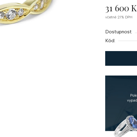
31 600 K
Měrná
včetně 21% DPH
cena:
Dostupnost
Kód: