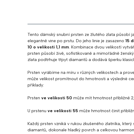
Tento dámský snubní prsten ze žlutého zlata působí ja
elegantně vine po prstu. Do jeho linie je zasazeno
15 
10 o velikosti 1,1 mm
. Kombinace dvou velikostí vytvá
prsten působí živě, sofistikovaně a mimořádně žensk
zlata podtrhuje třpyt diamantů a dodává šperku klasic
Prsten vyrábíme na míru v různých velikostech a prove
může velikost promítnout do hmotnosti a výsledné ce
příklady:
Prsten
ve velikosti 50
může mít hmotnost přibližně 2
U prstenu
ve velikosti 55
může hmotnost činit přibliž
Každý prsten vzniká v rukou zkušeného zlatníka, který 
diamantů, dokonale hladký povrch a celkovou harmonii t