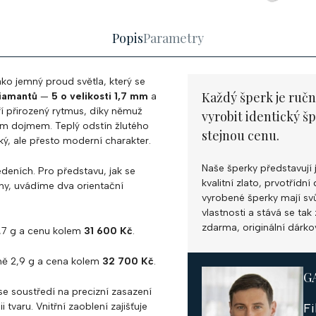
Popis
Parametry
ko jemný proud světla, který se
Každý šperk je ručn
diamantů
—
5 o velikosti 1,7 mm
a
ří přirozený rytmus, díky němuž
vyrobit identický š
ým dojmem. Teplý odstín žlutého
stejnou cenu.
ký, ale přesto moderní charakter.
Naše šperky představují 
deních. Pro představu, jak se
kvalitní zlato, prvotříd
ny, uvádíme dva orientační
vyrobené šperky mají svůj
vlastnosti a stává se ta
zdarma, originální dárko
,7 g a cenu kolem
31 600 Kč
.
ně 2,9 g a cena kolem
32 700 Kč
.
G
se soustředí na precizní zasazení
varu. Vnitřní zaoblení zajišťuje
F