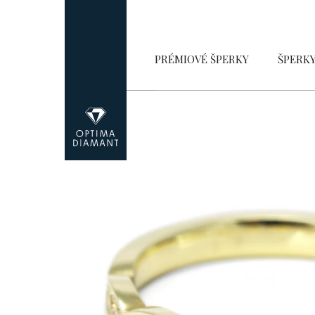
Přejít
na
obsah
PRÉMIOVÉ ŠPERKY
ŠPERK