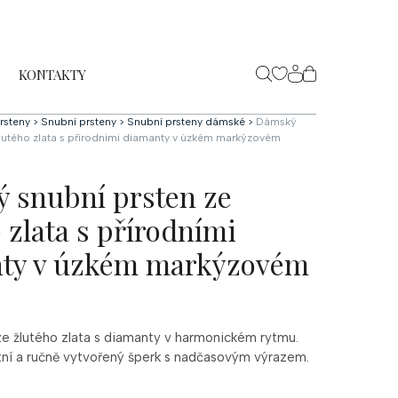
KONTAKTY
NÁKUPNÍ
KOŠÍK
rsteny
>
Snubní prsteny
>
Snubní prsteny dámské
>
Dámský
žlutého zlata s přírodními diamanty v úzkém markýzovém
 snubní prsten ze
 zlata s přírodními
ty v úzkém markýzovém
ze žlutého zlata s diamanty v harmonickém rytmu.
ntní a ručně vytvořený šperk s nadčasovým výrazem.