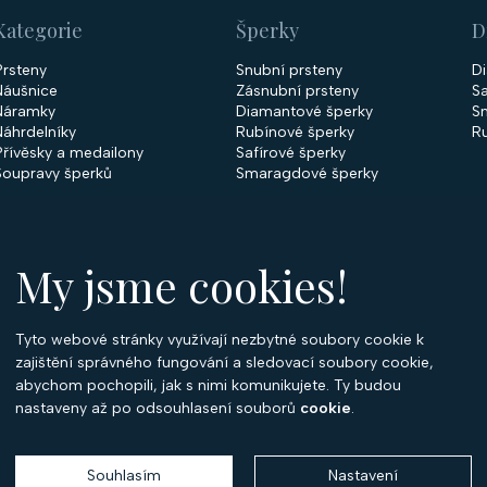
Kategorie
Šperky
D
Prsteny
Snubní prsteny
D
Náušnice
Zásnubní prsteny
Sa
Náramky
Diamantové šperky
S
Náhrdelníky
Rubínové šperky
R
Přívěsky a medailony
Safírové šperky
Soupravy šperků
Smaragdové šperky
My jsme cookies!
Tyto webové stránky využívají nezbytné soubory cookie k
O
zajištění správného fungování a sledovací soubory cookie,
abychom pochopili, jak s nimi komunikujete. Ty budou
O 
nastaveny až po odsouhlasení souborů
cookie
.
Ko
P
Souhlasím
Nastavení