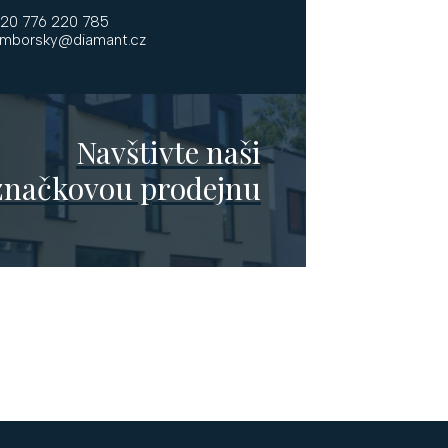
20 776 220 785
mborsky@diamant.cz
Navštivte naši
značkovou prodejnu