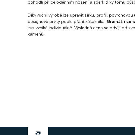
pohodlí při celodenním nošení a šperk díky tomu působ
Díky ruční výrobě lze upravit šířku, profil, povrchovo
designové prvky podle přání zákazníka.
Gramáž i cena
kus vzniká individuálně. Výsledná cena se odvíjí od zvo
kamenů.
Z