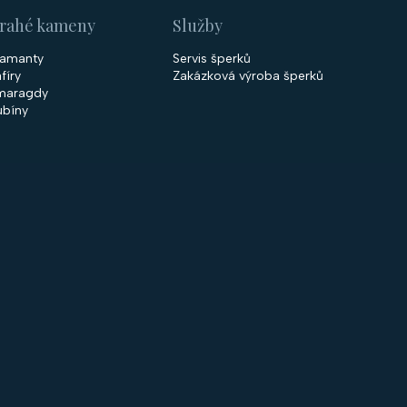
rahé kameny
Služby
iamanty
Servis šperků
fíry
Zakázková výroba šperků
maragdy
ubíny
 společnosti
Nakupování
firmě
Obchodní podmínky
ntakty
GDPR
rodejny
Cookies