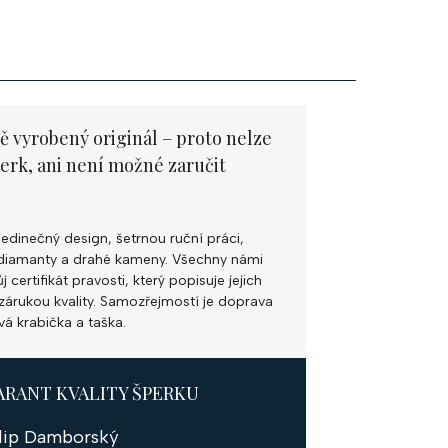
ě vyrobený originál – proto nelze
perk, ani není možné zaručit
jedinečný design, šetrnou ruční práci,
ní diamanty a drahé kameny. Všechny námi
 certifikát pravosti, který popisuje jejich
k zárukou kvality. Samozřejmostí je doprava
vá krabička a taška.
ARANT KVALITY ŠPERKU
ilip Damborský