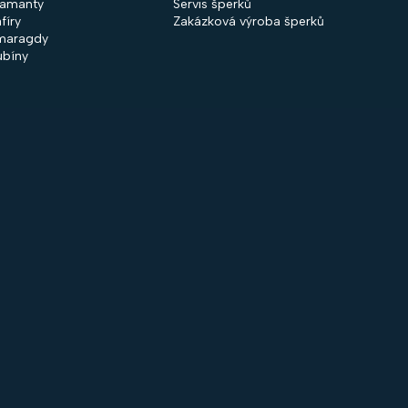
iamanty
Servis šperků
fíry
Zakázková výroba šperků
maragdy
ubíny
 společnosti
Nakupování
firmě
Obchodní podmínky
ntakty
GDPR
rodejny
Cookies