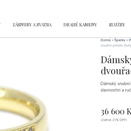
Y
ZÁSNUBY A SVATBA
DRAHÉ KAMENY
SLUŽBY
Domů
>
Šperky
>
P
snubní prsten žlut
Dámský
dvouřa
Dámský snubní 
slavnostní a r
36 600 
Měrná
včetně 21% DPH
cena: