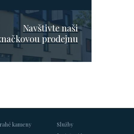
Navštivte naši
značkovou prodejnu
rahé kameny
Služby