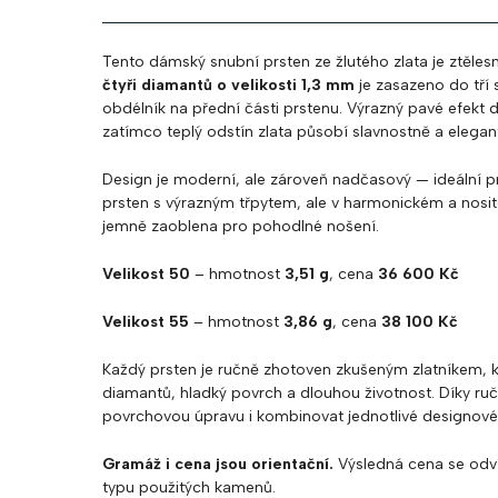
Tento dámský snubní prsten ze žlutého zlata je ztěles
čtyři diamantů o velikosti 1,3 mm
je zasazeno do tří s
obdélník na přední části prstenu. Výrazný pavé efekt 
zatímco teplý odstín zlata působí slavnostně a elegan
Design je moderní, ale zároveň nadčasový — ideální pr
prsten s výrazným třpytem, ale v harmonickém a nosite
jemně zaoblena pro pohodlné nošení.
Velikost 50
– hmotnost
3,51 g
, cena
36 600 Kč
Velikost 55
– hmotnost
3,86 g
, cena
38 100 Kč
Každý prsten je ručně zhotoven zkušeným zlatníkem, k
diamantů, hladký povrch a dlouhou životnost. Díky ruční
povrchovou úpravu i kombinovat jednotlivé designové 
Gramáž i cena jsou orientační.
Výsledná cena se odvíj
typu použitých kamenů.