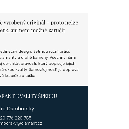
ě vyrobený originál – proto nelze
perk, ani není možné zaručit
jedinečný design, šetrnou ruční práci,
ní diamanty a drahé kameny. Všechny námi
 certifikát pravosti, který popisuje jejich
k zárukou kvality. Samozřejmostí je doprava
vá krabička a taška.
ARANT KVALITY ŠPERKU
ilip Damborský
20 776 220 785
mborsky@diamant.cz