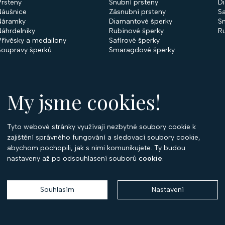
Prsteny
Snubní prsteny
D
Náušnice
Zásnubní prsteny
Sa
Náramky
Diamantové šperky
S
Náhrdelníky
Rubínové šperky
R
Přívěsky a medailony
Safírové šperky
Soupravy šperků
Smaragdové šperky
My jsme cookies!
Tyto webové stránky využívají nezbytné soubory cookie k
O
zajištění správného fungování a sledovací soubory cookie,
abychom pochopili, jak s nimi komunikujete. Ty budou
O 
nastaveny až po odsouhlasení souborů
cookie
.
Ko
P
Souhlasím
Nastavení
Copyright 2026
Optima Diamant
. Všechna práva vyhrazena.
Vytvořil
Shoptet
,
upravil
Stanovskýmarketing.cz