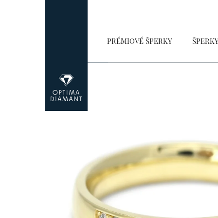
Přejít
na
obsah
PRÉMIOVÉ ŠPERKY
ŠPERK