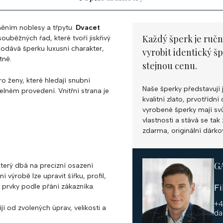
něním noblesy a třpytu.
Dvacet
Každý šperk je ručn
ouběžných řad, které tvoří jiskřivý
dodává šperku luxusní charakter,
vyrobit identický š
tně.
stejnou cenu.
o ženy, které hledají snubní
Naše šperky představují 
lném provedení. Vnitřní strana je
kvalitní zlato, prvotříd
vyrobené šperky mají svůj
vlastnosti a stává se ta
zdarma, originální dárko
G
terý dbá na precizní osazení
 výrobě lze upravit šířku, profil,
prvky podle přání zákazníka.
F
+4
í od zvolených úprav, velikosti a
da