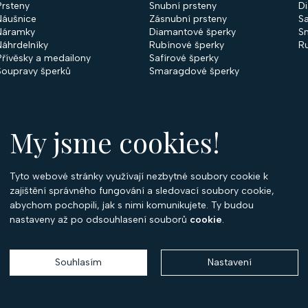
Prsteny
Snubní prsteny
D
Náušnice
Zásnubní prsteny
Sa
Náramky
Diamantové šperky
S
Náhrdelníky
Rubínové šperky
R
Přívěsky a medailony
Safírové šperky
Soupravy šperků
Smaragdové šperky
My jsme cookies!
Tyto webové stránky využívají nezbytné soubory cookie k
O
zajištění správného fungování a sledovací soubory cookie,
abychom pochopili, jak s nimi komunikujete. Ty budou
O 
nastaveny až po odsouhlasení souborů
cookie
.
Ko
P
Souhlasím
Nastavení
Copyright 2026
Optima Diamant
. Všechna práva vyhrazena.
Vytvořil
Shoptet
,
upravil
Stanovskýmarketing.cz