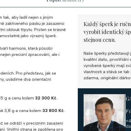
tak, aby ladil nejen s jiným
Každý šperk je ručn
mně zakřiveného pásku je zasazeno
ntní oblouk třpytu. Prsten se krásně
vyrobit identický š
amostatně jako výrazný šperk.
stejnou cenu.
váří harmonii, která působí
Naše šperky představují 
nejen precizní zpracování, ale i
kvalitní zlato, prvotříd
vyrobené šperky mají svůj
vlastnosti a stává se ta
deních. Pro představu, jak se
zdarma, originální dárko
ny, uvádíme dva orientační
G
,5 g a cenu kolem
32 300 Kč
.
ně 3,8 g a cena kolem
33 800 Kč
.
F
+4
ž se odráží v precizním zasazení
da
í. Vnitřní strana je zaoblena pro