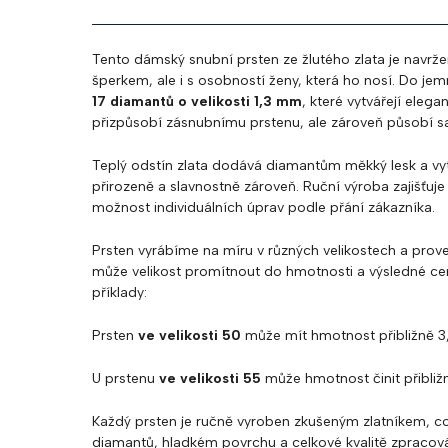
Tento dámský snubní prsten ze žlutého zlata je navržen 
šperkem, ale i s osobností ženy, která ho nosí. Do je
17 diamantů o velikosti 1,3 mm
, které vytvářejí elega
přizpůsobí zásnubnímu prstenu, ale zároveň působí s
Teplý odstín zlata dodává diamantům měkký lesk a vyt
přirozeně a slavnostně zároveň. Ruční výroba zajišťuje 
možnost individuálních úprav podle přání zákazníka.
Prsten vyrábíme na míru v různých velikostech a prove
může velikost promítnout do hmotnosti a výsledné ce
příklady:
Prsten
ve velikosti 50
může mít hmotnost přibližně 3
U prstenu
ve velikosti 55
může hmotnost činit přibliž
Každý prsten je ručně vyroben zkušeným zlatníkem, co
diamantů, hladkém povrchu a celkové kvalitě zpracován