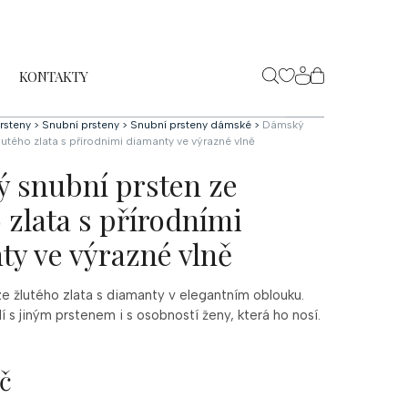
KONTAKTY
NÁKUPNÍ
KOŠÍK
rsteny
>
Snubní prsteny
>
Snubní prsteny dámské
>
Dámský
lutého zlata s přírodními diamanty ve výrazné vlně
 snubní prsten ze
 zlata s přírodními
ty ve výrazné vlně
ze žlutého zlata s diamanty v elegantním oblouku.
dí s jiným prstenem i s osobností ženy, která ho nosí.
č