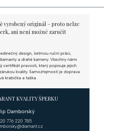
ě vyrobený originál – proto nelze
perk, ani není možné zaručit
jedinečný design, šetrnou ruční práci,
ní diamanty a drahé kameny. Všechny námi
 certifikát pravosti, který popisuje jejich
k zárukou kvality. Samozřejmostí je doprava
vá krabička a taška.
ARANT KVALITY ŠPERKU
ilip Damborský
20 776 220 785
mborsky@diamant.cz