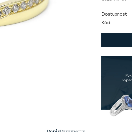
včetně 21% DPH
cena:
Dostupnost
Kód:
Popis
Parametry