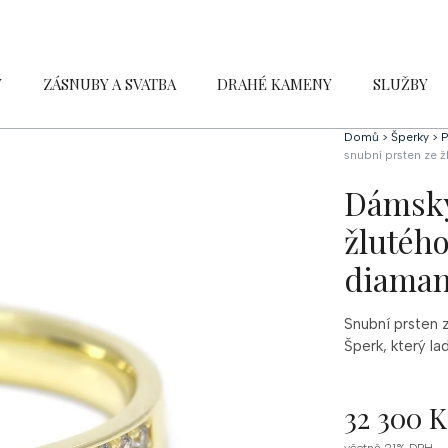
Y
ZÁSNUBY A SVATBA
DRAHÉ KAMENY
SLUŽBY
Domů
>
Šperky
>
P
snubní prsten ze ž
Dámský
žlutého
diaman
Snubní prsten 
Šperk, který la
32 300 K
Měrná