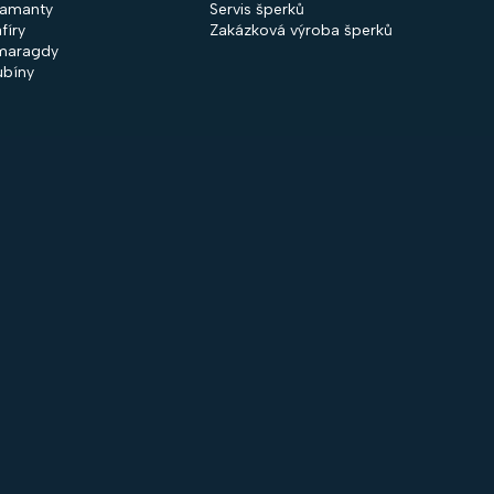
iamanty
Servis šperků
fíry
Zakázková výroba šperků
maragdy
ubíny
 společnosti
Nakupování
firmě
Obchodní podmínky
ntakty
GDPR
rodejny
Cookies