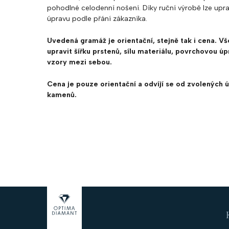
pohodlné celodenní nošení. Díky ruční výrobě lze uprav
úpravu podle přání zákazníka.
Uvedená gramáž je orientační, stejně tak i cena.
Vš
upravit šířku prstenů, sílu materiálu, povrchovou ú
vzory mezi sebou.
Cena je pouze orientační a odvíjí se od zvolených ú
kamenů.
Z
á