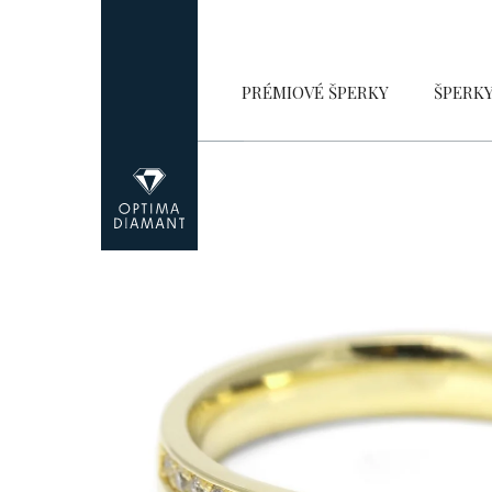
Přejít
na
obsah
PRÉMIOVÉ ŠPERKY
ŠPERK