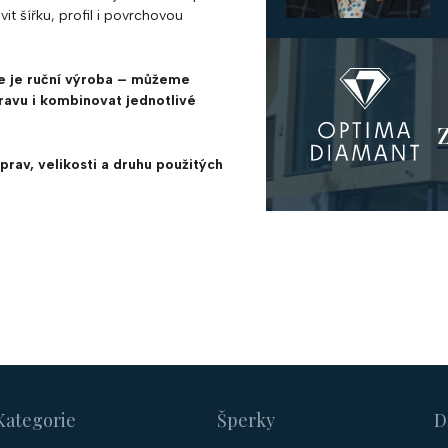
it šířku, profil i povrchovou
e je ruční výroba – můžeme
pravu i kombinovat jednotlivé
prav, velikosti a druhu použitých
Kategorie
Šperky
D