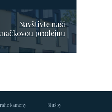
Navštivte naši
značkovou prodejnu
rahé kameny
Služby