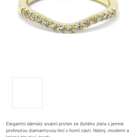
Elegantní
dámský
snubní
prsten
ze
žlutého
zlata
s
jemně
prohnutou
diamantovou
linií
v
horní
části.
Něžný,
moderní
a