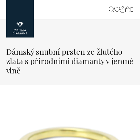
Přejít
na
NÁK
obsah
KOŠ
Dámský snubní prsten ze žlutého
zlata s přírodními diamanty v jemné
vlně