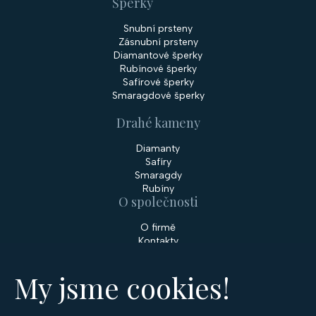
Šperky
Snubní prsteny
Zásnubní prsteny
Diamantové šperky
Rubínové šperky
Safírové šperky
Smaragdové šperky
Drahé kameny
Diamanty
Safíry
Smaragdy
Rubíny
O společnosti
O firmě
Kontakty
Prodejny
My jsme cookies!
Služby
Servis šperků