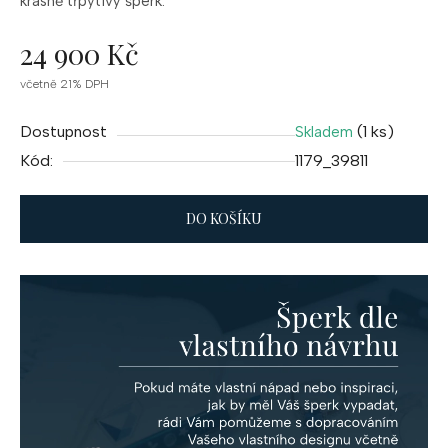
krásně
třpytivý
šperk.
24 900 Kč
Měrná
včetně 21% DPH
cena:
Dostupnost
(1 ks)
Skladem
Kód:
1179_39811
DO KOŠÍKU