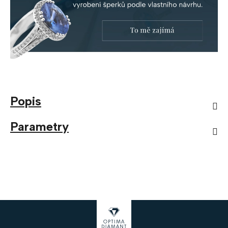
Popis
Parametry
Z
á