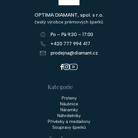
p
OPTIMA DIAMANT, spol. s r.o.
a
český výrobce prémiových šperků
t
Po – Pá 9:30 – 17:00
í
+420 777 994 417
prodejna@diamant.cz
Kategorie
Prsteny
Náušnice
Náramky
Náhrdelníky
Přívěsky a medailony
Soupravy šperků