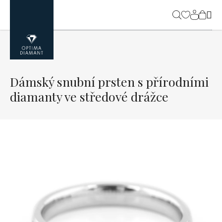
Přejít
na
NÁK
obsah
KOŠ
Dámský snubní prsten s přírodními
diamanty ve středové drážce