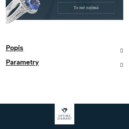
Popis
Parametry
Z
á