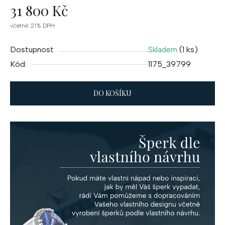
31 800 Kč
Měrná
včetně 21% DPH
cena:
Dostupnost
(1 ks)
Skladem
Kód:
1175_39799
DO KOŠÍKU