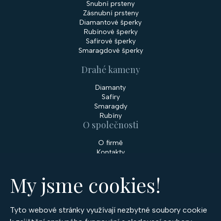
Snubní prsteny
Zásnubní prsteny
Diamantové šperky
Rubínové šperky
Safírové šperky
Smaragdové šperky
Drahé kameny
Diamanty
Safíry
Smaragdy
Rubíny
O společnosti
O firmě
Kontakty
Prodejny
My jsme cookies!
Služby
Servis šperků
Zakázková výroba šperků
Tyto webové stránky využívají nezbytné soubory cookie
Nakupování