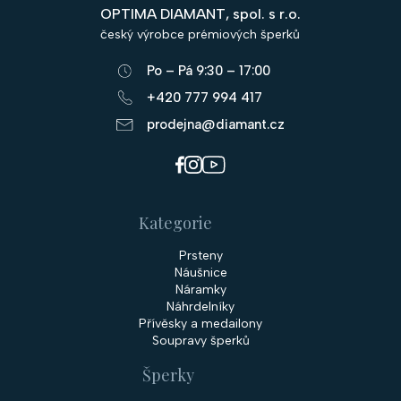
p
OPTIMA DIAMANT, spol. s r.o.
a
český výrobce prémiových šperků
t
Po – Pá 9:30 – 17:00
í
+420 777 994 417
prodejna@diamant.cz
Kategorie
Prsteny
Náušnice
Náramky
Náhrdelníky
Přívěsky a medailony
Soupravy šperků
Šperky