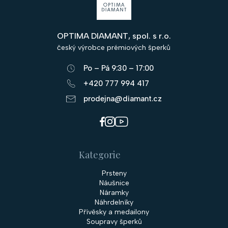
á
p
OPTIMA DIAMANT, spol. s r.o.
a
český výrobce prémiových šperků
t
Po – Pá 9:30 – 17:00
í
+420 777 994 417
prodejna@diamant.cz
Kategorie
Prsteny
Náušnice
Náramky
Náhrdelníky
Přívěsky a medailony
Soupravy šperků