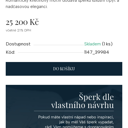
Romantický
květinový
motiv
dodává
šperku
luxusní
třpyt
a
nadčasovou
eleganci.
25 200 Kč
Měrná
včetně 21% DPH
cena:
Dostupnost
(1 ks)
Skladem
Kód:
1147_39984
DO KOŠÍKU