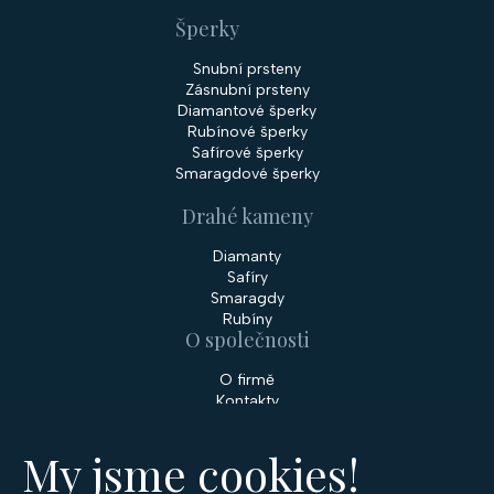
Šperky
Snubní prsteny
Zásnubní prsteny
Diamantové šperky
Rubínové šperky
Safírové šperky
Smaragdové šperky
Drahé kameny
Diamanty
Safíry
Smaragdy
Rubíny
O společnosti
O firmě
Kontakty
Prodejny
My jsme cookies!
Služby