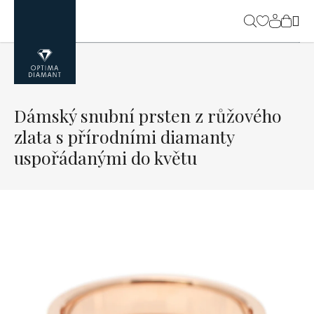
Přejít
na
NÁK
obsah
KOŠ
Dámský snubní prsten z růžového
zlata s přírodními diamanty
uspořádanými do květu