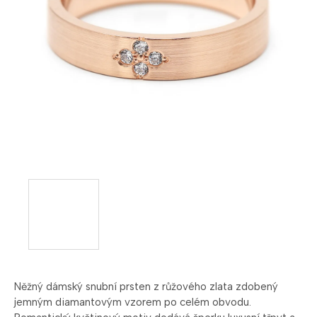
Něžný
dámský
snubní
prsten
z
růžového
zlata
zdobený
jemným
diamantovým
vzorem
po
celém
obvodu.