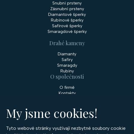
Snubní prsteny
Zásnubní prsteny
Diamantové šperky
Rubínové šperky
Safírové šperky
Smaragdové šperky
Drahé kameny
Diamanty
Safíry
Smaragdy
Rubíny
O společnosti
O firmě
Kontakty
Prodejny
My jsme cookies!
Služby
Servis šperků
Zakázková výroba šperků
Tyto webové stránky využívají nezbytné soubory cookie
Nakupování