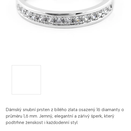
Dámský
snubní
prsten
z
bílého
zlata
osazený
16
diamanty
o
průměru
1,6
mm.
Jemný,
elegantní
a
zářivý
šperk,
který
podtrhne
ženskost
i
každodenní
styl.