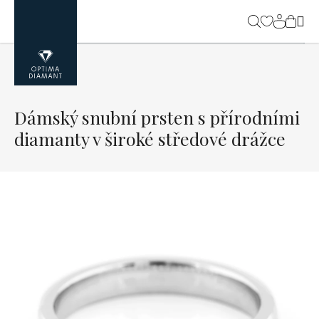
Přejít
na
NÁK
obsah
KOŠ
Dámský snubní prsten s přírodními
diamanty v široké středové drážce