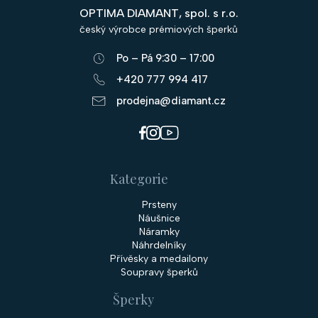
p
OPTIMA DIAMANT, spol. s r.o.
a
český výrobce prémiových šperků
t
Po – Pá 9:30 – 17:00
í
+420 777 994 417
prodejna@diamant.cz
Kategorie
Prsteny
Náušnice
Náramky
Náhrdelníky
Přívěsky a medailony
Soupravy šperků
Šperky