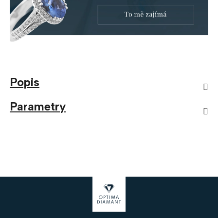
Popis
Parametry
Z
á