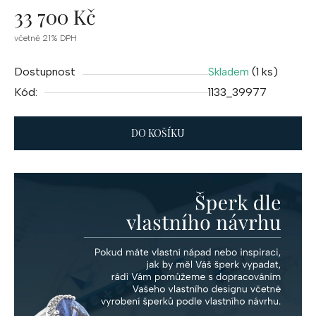
33 700 Kč
Měrná
včetně 21% DPH
cena:
Dostupnost
(1 ks)
Skladem
Kód:
1133_39977
DO KOŠÍKU