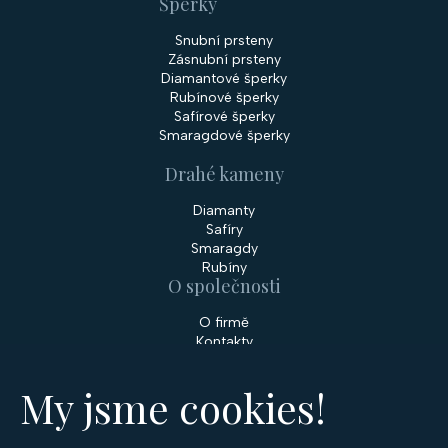
Šperky
Snubní prsteny
Zásnubní prsteny
Diamantové šperky
Rubínové šperky
Safírové šperky
Smaragdové šperky
Drahé kameny
Diamanty
Safíry
Smaragdy
Rubíny
O společnosti
O firmě
Kontakty
Prodejny
My jsme cookies!
Služby
Servis šperků