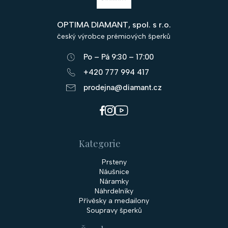
p
OPTIMA DIAMANT, spol. s r.o.
a
český výrobce prémiových šperků
t
Po – Pá 9:30 – 17:00
í
+420 777 994 417
prodejna@diamant.cz
Kategorie
Prsteny
Náušnice
Náramky
Náhrdelníky
Přívěsky a medailony
Soupravy šperků