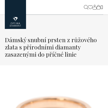
Přejít
na
NÁK
obsah
KOŠ
Dámský snubní prsten z růžového
zlata s přírodními diamanty
zasazenými do příčné linie