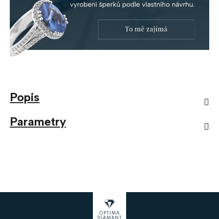
Popis
Parametry
Z
á