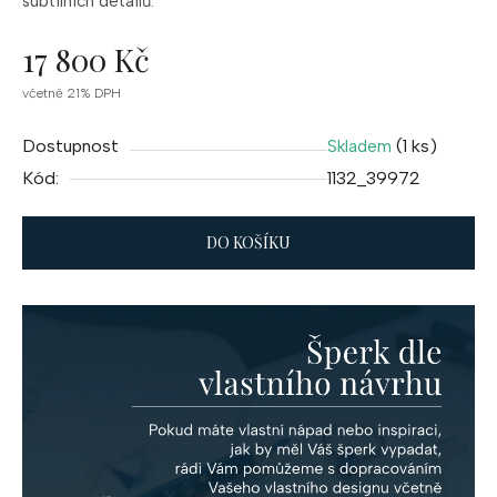
subtilních
detailů.
17 800 Kč
Měrná
včetně 21% DPH
cena:
Dostupnost
(1 ks)
Skladem
Kód:
1132_39972
DO KOŠÍKU