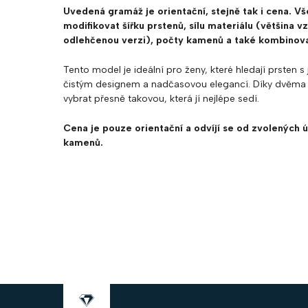
Uvedená gramáž je orientační, stejně tak i cena.
Vš
modifikovat šířku prstenů, sílu materiálu (většina 
odlehčenou verzi), počty kamenů a také kombinova
Tento model je ideální pro ženy, které hledají prste
čistým designem a nadčasovou elegancí. Díky dvěma 
vybrat přesně takovou, která jí nejlépe sedí.
Cena je pouze orientační a odvíjí se od zvolených ú
kamenů.
Z