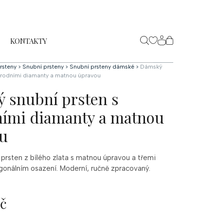
KONTAKTY
NÁKUPNÍ
KOŠÍK
rsteny
>
Snubní prsteny
>
Snubní prsteny dámské
>
Dámský
řírodními diamanty a matnou úpravou
 snubní prsten s
ními diamanty a matnou
u
prsten z bílého zlata s matnou úpravou a třemi
gonálním osazení. Moderní, ručně zpracovaný.
Kč