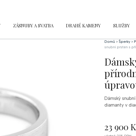
Y
ZÁSNUBY A SVATBA
DRAHÉ KAMENY
SLUŽBY
Domů
>
Šperky
>
P
snubní prsten s p
Dámský
přírod
úpravo
Dámský snubní 
diamanty v dia
23 900 
Měrná