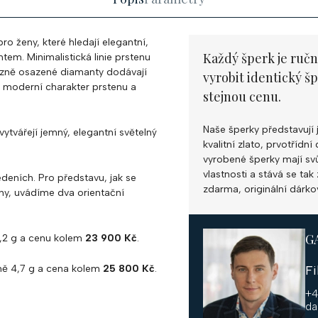
ro ženy, které hledají elegantní,
Každý šperk je ručn
m. Minimalistická linie prstenu
izně osazené diamanty dodávají
vyrobit identický š
je moderní charakter prstenu a
stejnou cenu.
Naše šperky představují 
 vytvářejí jemný, elegantní světelný
kvalitní zlato, prvotříd
vyrobené šperky mají svůj
vlastnosti a stává se ta
deních. Pro představu, jak se
zdarma, originální dárko
ny, uvádíme dva orientační
G
,2 g a cenu kolem
23 900 Kč
.
ně 4,7 g a cena kolem
25 800 Kč
.
F
+4
da