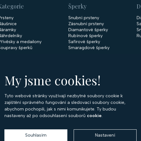
Kategorie
Šperky
D
Prsteny
Snubní prsteny
D
Náušnice
Zásnubní prsteny
Sa
Náramky
Diamantové šperky
S
Náhrdelníky
Rubínové šperky
R
Přívěsky a medailony
Safírové šperky
Soupravy šperků
Smaragdové šperky
My jsme cookies!
Tyto webové stránky využívají nezbytné soubory cookie k
O
zajištění správného fungování a sledovací soubory cookie,
abychom pochopili, jak s nimi komunikujete. Ty budou
O 
nastaveny až po odsouhlasení souborů
cookie
.
Ko
P
Souhlasím
Nastavení