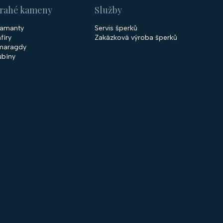
rahé kameny
Služby
iamanty
Servis šperků
fíry
Zakázková výroba šperků
maragdy
ubíny
 společnosti
Nakupování
firmě
Obchodní podmínky
ntakty
GDPR
rodejny
Cookies