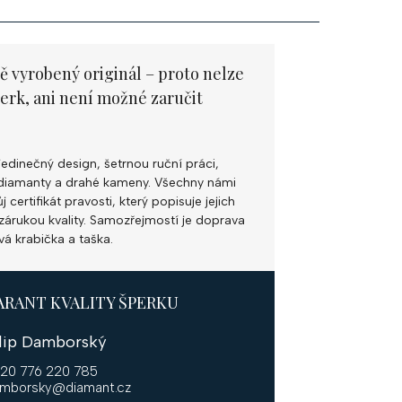
ě vyrobený originál – proto nelze
perk, ani není možné zaručit
jedinečný design, šetrnou ruční práci,
ní diamanty a drahé kameny. Všechny námi
 certifikát pravosti, který popisuje jejich
k zárukou kvality. Samozřejmostí je doprava
vá krabička a taška.
ARANT KVALITY ŠPERKU
ilip Damborský
20 776 220 785
mborsky@diamant.cz