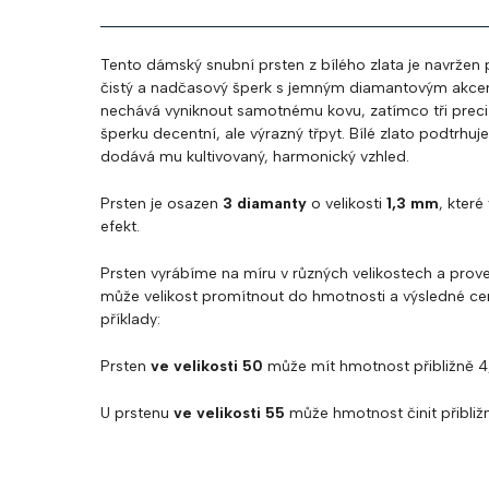
Tento dámský snubní prsten z bílého zlata je navržen p
čistý a nadčasový šperk s jemným diamantovým akcente
nechává vyniknout samotnému kovu, zatímco tři prec
šperku decentní, ale výrazný třpyt. Bílé zlato podtrhu
dodává mu kultivovaný, harmonický vzhled.
Prsten je osazen
3 diamanty
o velikosti
1,3 mm
, které
efekt.
Prsten vyrábíme na míru v různých velikostech a prove
může velikost promítnout do hmotnosti a výsledné ce
příklady:
Prsten
ve velikosti 50
může mít hmotnost přibližně 4
U prstenu
ve velikosti 55
může hmotnost činit přibliž