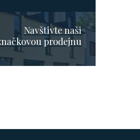
Navštivte naši
značkovou prodejnu