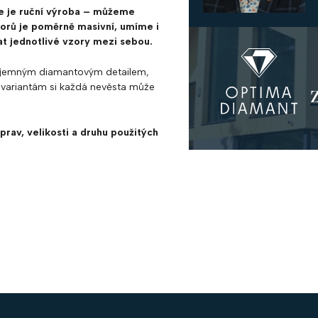
e je ruční výroba – můžeme
vzorů je poměrně masivní, umíme i
t jednotlivé vzory mezi sebou.
n s jemným diamantovým detailem,
variantám si každá nevěsta může
prav, velikosti a druhu použitých