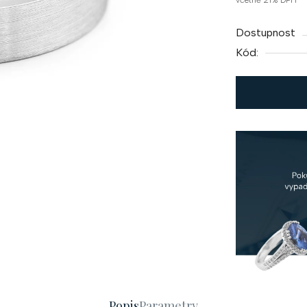
včetně 21% DPH
cena:
Dostupnost
Kód:
Popis
Parametry