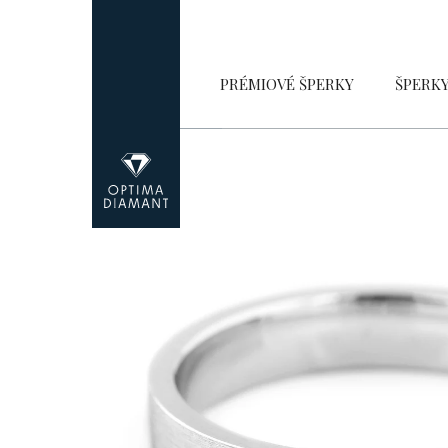
Přejít
na
obsah
PRÉMIOVÉ ŠPERKY
ŠPERK