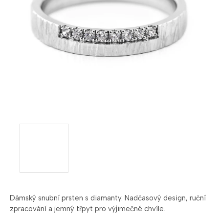
Dámský
snubní
prsten
s
diamanty.
Nadčasový
design,
ruční
zpracování
a
jemný
třpyt
pro
výjimečné
chvíle.