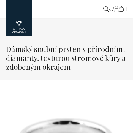
Přejít
na
NÁK
obsah
KOŠ
Dámský snubní prsten s přírodními
diamanty, texturou stromové kůry a
zdobeným okrajem