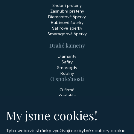
Snubní prsteny
Zásnubní prsteny
Diamantové šperky
Rubínové šperky
Safírové šperky
Smaragdové šperky
Drahé kameny
Diamanty
Safíry
Smaragdy
Rubíny
O společnosti
O firmě
Kontakty
Prodejny
My jsme cookies!
Služby
Servis šperků
Zakázková výroba šperků
Tyto webové stránky využívají nezbytné soubory cookie