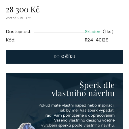
28 300 Kč
Měrná
včetně 21% DPH
cena:
Dostupnost
(1 ks)
Skladem
Kód:
1124_40128
DO KOŠÍKU