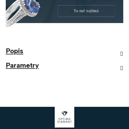
Popis
Parametry
Z
á