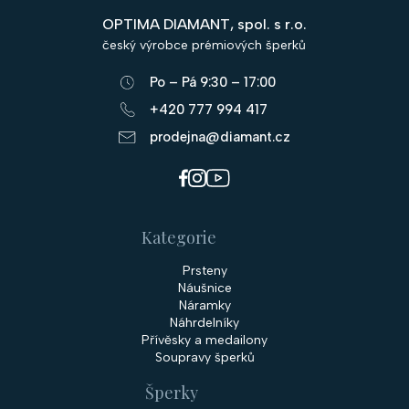
p
OPTIMA DIAMANT, spol. s r.o.
a
český výrobce prémiových šperků
t
Po – Pá 9:30 – 17:00
í
+420 777 994 417
prodejna@diamant.cz
Kategorie
Prsteny
Náušnice
Náramky
Náhrdelníky
Přívěsky a medailony
Soupravy šperků
Šperky