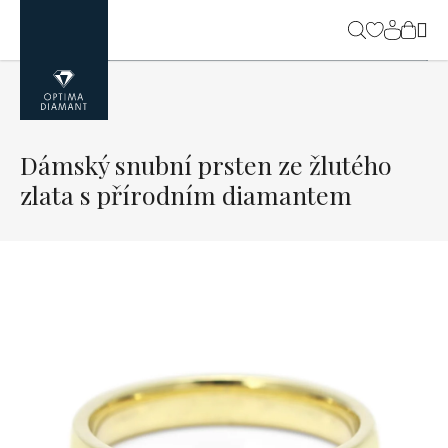
Přejít
na
NÁK
obsah
KOŠ
Dámský snubní prsten ze žlutého
zlata s přírodním diamantem