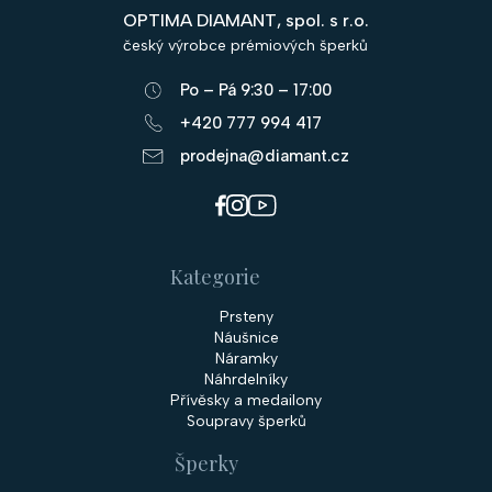
p
OPTIMA DIAMANT, spol. s r.o.
a
český výrobce prémiových šperků
t
Po – Pá 9:30 – 17:00
í
+420 777 994 417
prodejna@diamant.cz
Kategorie
Prsteny
Náušnice
Náramky
Náhrdelníky
Přívěsky a medailony
Soupravy šperků
Šperky