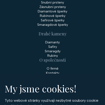
Snubní prsteny
Zásnubní prsteny
Diamantové šperky
Rubínové šperky
Safírové šperky
Smaragdové šperky
Drahé kameny
Diamanty
Safíry
Smaragdy
Rubíny
O společnosti
O firmě
Kontakty
Prodejny
My jsme cookies!
Služby
Servis šperků
Zakázková výroba šperků
Tyto webové stránky využívají nezbytné soubory cookie
Nakupování