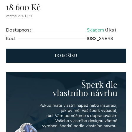
18 600 Kč
Měrná
včetně 21% DPH
cena:
Dostupnost
(1 ks)
Skladem
Kód:
1083_39893
DO KOŠÍKU