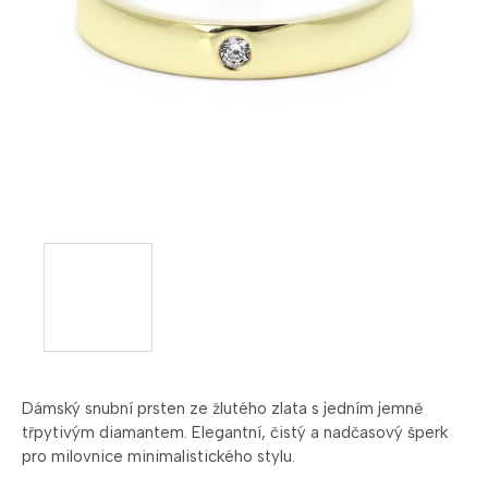
Dámský
snubní
prsten
ze
žlutého
zlata
s
jedním
jemně
třpytivým
diamantem.
Elegantní,
čistý
a
nadčasový
šperk
pro
milovnice
minimalistického
stylu.