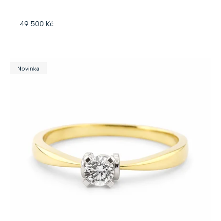
ů
49 500 Kč
Novinka