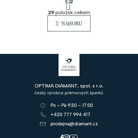
1
2
t
O
r
29
položek celkem
á
v
n
l
NAHORU
k
á
o
d
v
a
á
c
n
Z
í
í
á
p
r
p
v
OPTIMA DIAMANT, spol. s r.o.
a
k
český výrobce prémiových šperků
y
t
v
Po – Pá 9:30 – 17:00
í
ý
+420 777 994 417
p
prodejna@diamant.cz
i
s