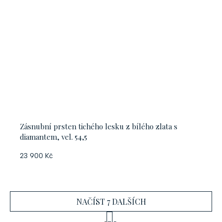
Zásnubní prsten tichého lesku z bílého zlata s
diamantem, vel. 54,5
23 900 Kč
NAČÍST 7 DALŠÍCH
S