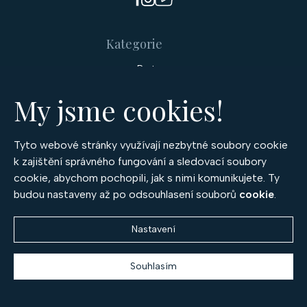
u
Kategorie
Prsteny
Náušnice
Náramky
My jsme cookies!
Náhrdelníky
Přívěsky a medailony
Soupravy šperků
Tyto webové stránky využívají nezbytné soubory cookie
Šperky
k zajištění správného fungování a sledovací soubory
cookie, abychom pochopili, jak s nimi komunikujete. Ty
Snubní prsteny
budou nastaveny až po odsouhlasení souborů
cookie
.
Zásnubní prsteny
Diamantové šperky
Rubínové šperky
Nastavení
Safírové šperky
Smaragdové šperky
Souhlasím
Drahé kameny
Diamanty