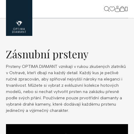
Přejít
na
NÁK
obsah
KOŠ
Zásnubní prsteny
Prsteny OPTIMA DIAMANT vznikají v rukou zkušených zlatníků
v Ostravě, kteří dbají na každý detail. Každý kus je pečlivě
ručně zpracován, aby splňoval nejvyšší nároky na eleganci i
trvanlivost. Můžete si vybrat z exkluzivní kolekce hotových
modelů, nebo si nechat vytvořit prsten na zakázku přesně
podle svých přání. Používáme pouze prvotřídní diamanty a
vybrané drahé kameny, které dodávají každému prstenu
jedinečný a výjimečný charakter.