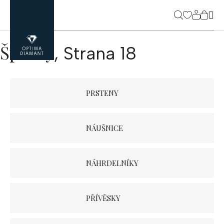
Přejít
na
NÁK
obsah
Domů
>
Šperky
KOŠ
Šperky
, Strana 18
PRSTENY
NÁUŠNICE
NÁHRDELNÍKY
PŘÍVĚSKY