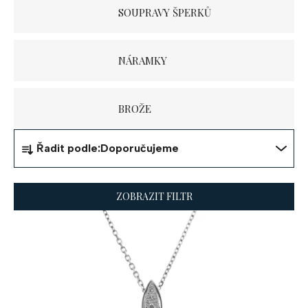
SOUPRAVY ŠPERKŮ
NÁRAMKY
BROŽE
Ř
Řadit podle:
Doporučujeme
a
z
ZOBRAZIT FILTR
e
V
n
ý
í
p
p
i