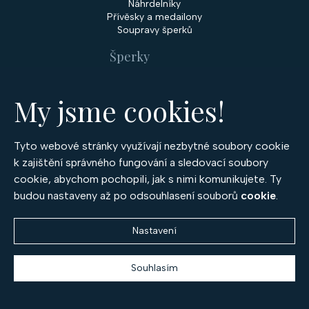
Náhrdelníky
Přívěsky a medailony
Soupravy šperků
Šperky
Snubní prsteny
Zásnubní prsteny
My jsme cookies!
Diamantové šperky
Rubínové šperky
Safírové šperky
Tyto webové stránky využívají nezbytné soubory cookie
Smaragdové šperky
k zajištění správného fungování a sledovací soubory
Drahé kameny
cookie, abychom pochopili, jak s nimi komunikujete. Ty
budou nastaveny až po odsouhlasení souborů
cookie
.
Diamanty
Safíry
Smaragdy
Nastavení
Rubíny
O společnosti
Souhlasím
O firmě
Kontakty
Prodejny