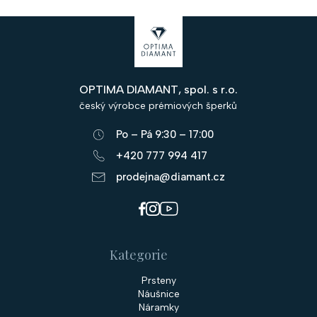
á
c
n
Z
í
í
á
p
r
p
v
OPTIMA DIAMANT, spol. s r.o.
a
k
český výrobce prémiových šperků
y
t
v
Po – Pá 9:30 – 17:00
í
ý
+420 777 994 417
p
prodejna@diamant.cz
i
s
u
Kategorie
Prsteny
Náušnice
Náramky