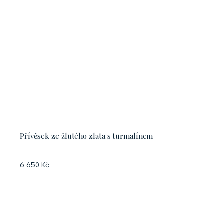
Přívěsek ze žlutého zlata s turmalínem
6 650 Kč