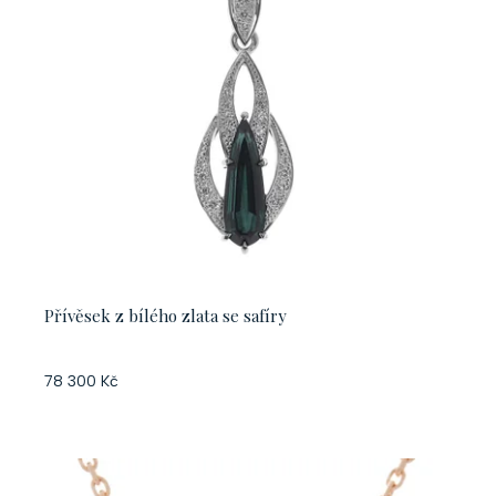
r
s
o
p
d
r
u
o
k
d
t
u
ů
k
t
Přívěsek z bílého zlata se safíry
ů
78 300 Kč