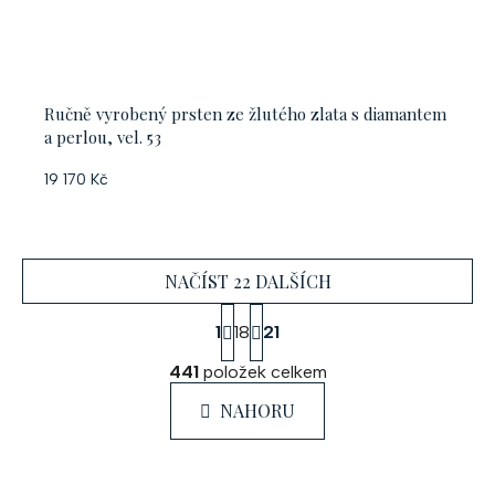
Ručně vyrobený prsten ze žlutého zlata s diamantem
a perlou, vel. 53
19 170 Kč
NAČÍST 22 DALŠÍCH
S
1
18
21
t
O
r
441
položek celkem
á
v
n
l
NAHORU
k
á
o
d
v
a