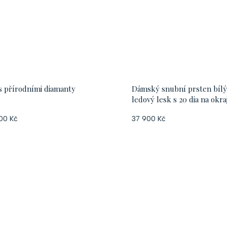
s přírodními diamanty
Dámský snubní prsten bílý
ledový lesk s 20 dia na okraj
00 Kč
37 900 Kč