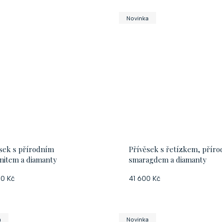
Novinka
sek s přírodním
Přívěsek s řetízkem, přír
nitem a diamanty
smaragdem a diamanty
0 Kč
41 600 Kč
a
Novinka