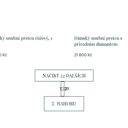
ý snubní prsten růžový, 1
Dámský snubní prsten s
přírodním diamantem
0 Kč
21 800 Kč
NAČÍST 22 DALŠÍCH
S
1
21
t
O
r
v
á
NAHORU
n
l
k
á
o
d
v