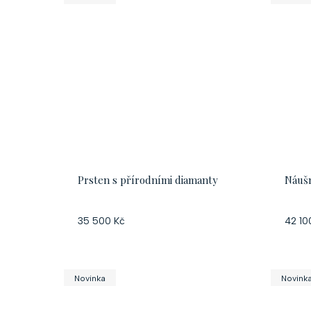
Prsten s přírodními diamanty
Náušn
35 500 Kč
42 10
Novinka
Novink