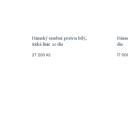
Dámský snubní prsten bílý,
Dámsk
úzká linie 20 dia
dia
27 200 Kč
17 00