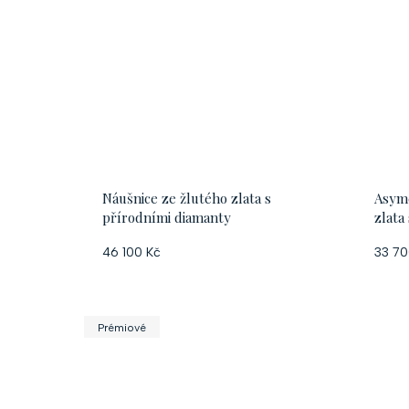
Náušnice ze žlutého zlata s
Asyme
přírodními diamanty
zlata
46 100 Kč
33 70
Prémiové