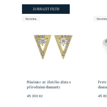
ZOBRAZIT FILTR
V
Novinka
Novink
ý
p
i
s
p
Náušnice ze žlutého zlata s
Prste
r
přírodními diamanty
diam
o
45 300 Kč
45 8