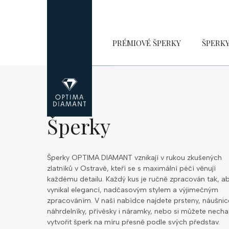
Přejít
na
obsah
PRÉMIOVÉ ŠPERKY
ŠPERK
Šperky
Šperky OPTIMA DIAMANT vznikají v rukou zkušených
zlatníků v Ostravě, kteří se s maximální péčí věnují
každému detailu. Každý kus je ručně zpracován tak, a
vynikal elegancí, nadčasovým stylem a výjimečným
zpracováním. V naší nabídce najdete prsteny, náušnic
náhrdelníky, přívěsky i náramky, nebo si můžete necha
vytvořit šperk na míru přesně podle svých představ.