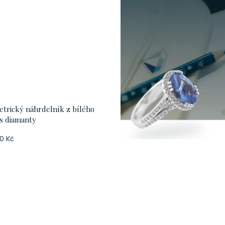
trický náhrdelník z bílého
 s diamanty
0 Kč