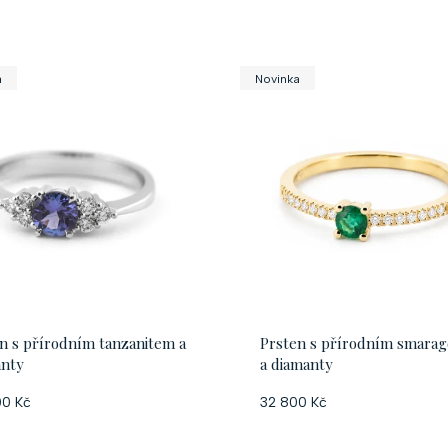
a
Novinka
n s přírodním tanzanitem a
Prsten s přírodním smara
anty
a diamanty
00 Kč
32 800 Kč