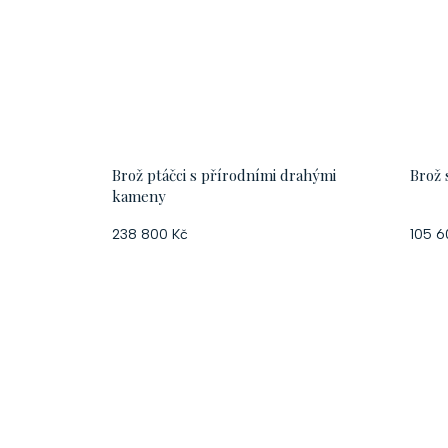
Brož ptáčci s přírodními drahými
Brož 
kameny
238 800 Kč
105 6