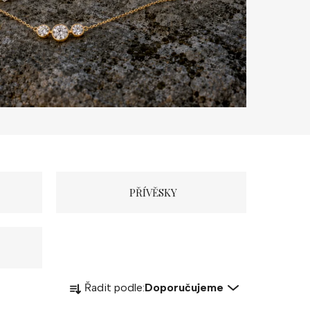
PŘÍVĚSKY
Ř
Řadit podle:
Doporučujeme