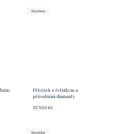
k
Novinka
t
ů
odním
Přívěsek s řetízkem a
přírodními diamanty
32 500 Kč
Novinka