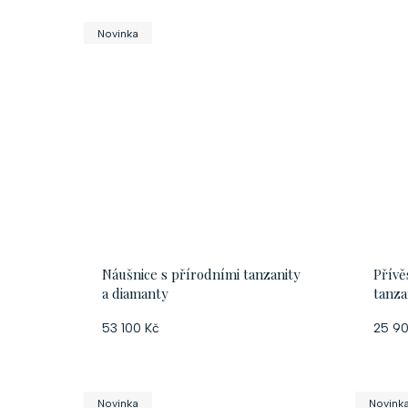
d
Novinka
u
k
t
ů
Náušnice s přírodními tanzanity
Přívě
a diamanty
tanza
53 100 Kč
25 90
Novinka
Novink