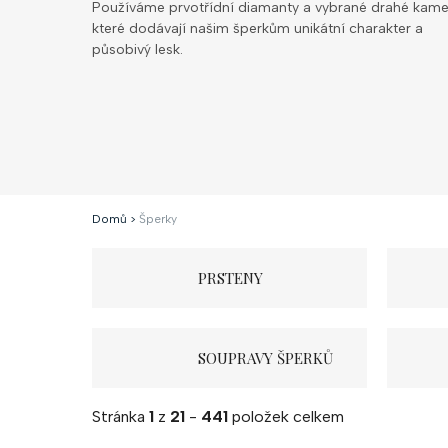
Používáme prvotřídní diamanty a vybrané drahé kame
které dodávají našim šperkům unikátní charakter a
působivý lesk.
Domů
>
Šperky
PRSTENY
SOUPRAVY ŠPERKŮ
Stránka
1
z
21
-
441
položek celkem