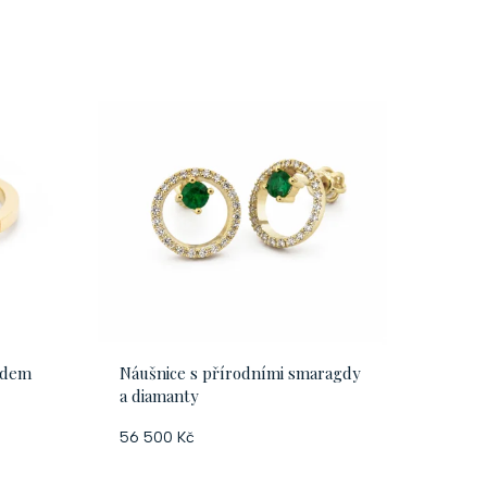
a
z
e
n
í
p
r
o
gdem
Náušnice s přírodními smaragdy
a diamanty
d
56 500 Kč
u