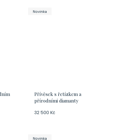
k
Novinka
t
ů
odním
Přívěsek s řetízkem a
přírodními diamanty
32 500 Kč
Novinka