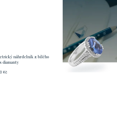
trický náhrdelník z bílého
 s diamanty
0 Kč