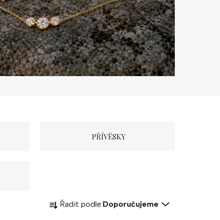
PŘÍVĚSKY
Ř
Řadit podle:
Doporučujeme