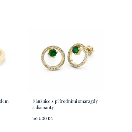
a
z
e
n
í
p
r
o
gdem
Náušnice s přírodními smaragdy
a diamanty
d
56 500 Kč
u