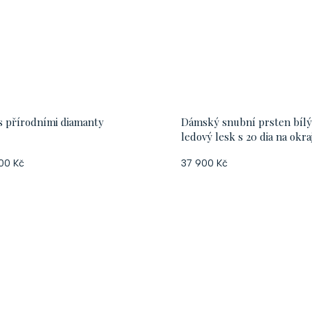
s přírodními diamanty
Dámský snubní prsten bílý
ledový lesk s 20 dia na okraj
00 Kč
37 900 Kč