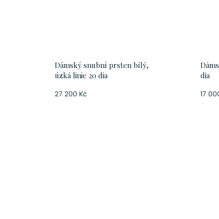
Dámský snubní prsten bílý,
Dámsk
úzká linie 20 dia
dia
27 200 Kč
17 00