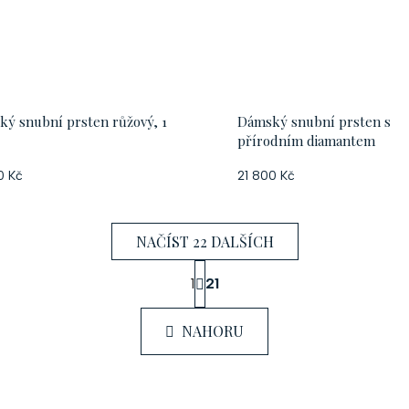
ý snubní prsten růžový, 1
Dámský snubní prsten s
přírodním diamantem
0 Kč
21 800 Kč
NAČÍST 22 DALŠÍCH
S
1
21
t
O
r
v
á
NAHORU
n
l
k
á
o
d
v