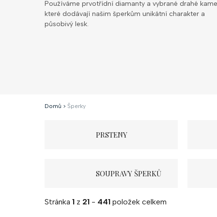
Používáme prvotřídní diamanty a vybrané drahé kame
které dodávají našim šperkům unikátní charakter a
působivý lesk.
Domů
>
Šperky
PRSTENY
SOUPRAVY ŠPERKŮ
Stránka
1
z
21
-
441
položek celkem