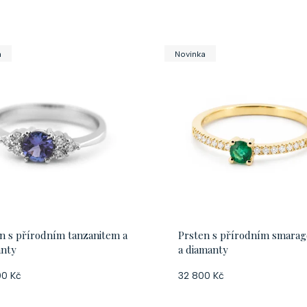
a
Novinka
n s přírodním tanzanitem a
Prsten s přírodním smara
anty
a diamanty
00 Kč
32 800 Kč