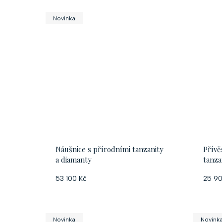
d
Novinka
u
k
t
ů
Náušnice s přírodními tanzanity
Přívě
a diamanty
tanza
53 100 Kč
25 90
Novinka
Novink