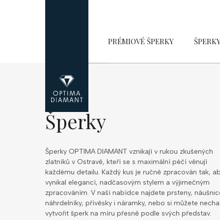
Přejít
na
obsah
PRÉMIOVÉ ŠPERKY
ŠPERK
Šperky
Šperky OPTIMA DIAMANT vznikají v rukou zkušených
zlatníků v Ostravě, kteří se s maximální péčí věnují
každému detailu. Každý kus je ručně zpracován tak, a
vynikal elegancí, nadčasovým stylem a výjimečným
zpracováním. V naší nabídce najdete prsteny, náušnic
náhrdelníky, přívěsky i náramky, nebo si můžete necha
vytvořit šperk na míru přesně podle svých představ.