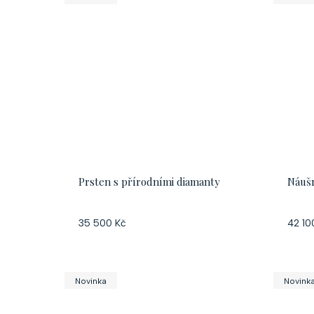
Prsten s přírodními diamanty
Náušn
35 500 Kč
42 10
Novinka
Novink