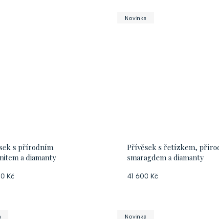
Novinka
sek s přírodním
Přívěsek s řetízkem, přír
nitem a diamanty
smaragdem a diamanty
0 Kč
41 600 Kč
a
Novinka