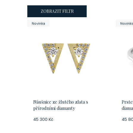
ZOBRAZIT FILTR
V
Novinka
Novink
ý
p
i
s
p
Náušnice ze žlutého zlata s
Prste
r
přírodními diamanty
diam
o
45 300 Kč
45 8