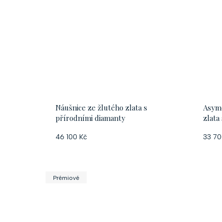
Náušnice ze žlutého zlata s
Asyme
přírodními diamanty
zlata
46 100 Kč
33 70
Prémiové