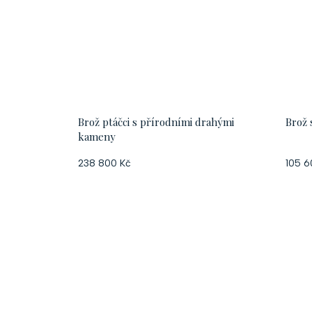
Brož ptáčci s přírodními drahými
Brož 
kameny
238 800 Kč
105 6