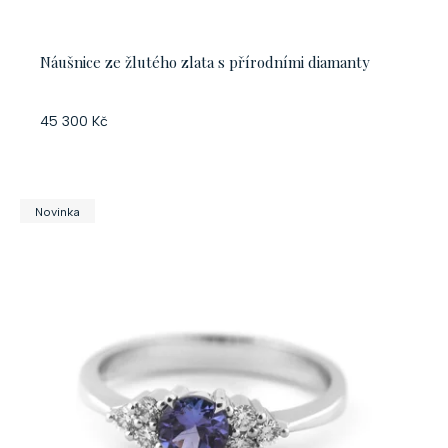
ů
k
t
Náušnice ze žlutého zlata s přírodními diamanty
ů
45 300 Kč
Novinka