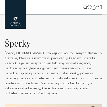
Přejít
na
NÁK
obsah
KOŠ
Šperky
Šperky OPTIMA DIAMANT vznikají v rukou zkušených zlatníků v
Ostravě, kteří se s maximální péčí věnují každému detailu.
Každý kus je ručně zpracován tak, aby vynikal elegancí,
nadčasovým stylem a výjimečným zpracováním. V naší
nabídce najdete prsteny, náušnice, náhrdelníky, přívěsky i
náramky, nebo si můžete nechat vytvořit šperk na míru přesně
podle svých představ. Používáme prvotřídní diamanty a
vybrané drahé kameny, které dodávají našim šperkům
unikátní charakter a působivý lesk.