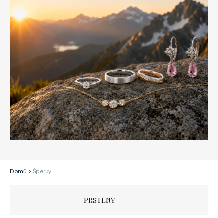
Domů
>
Šperky
PRSTENY