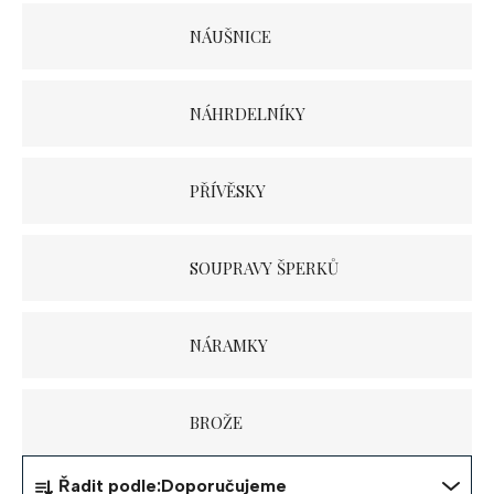
NÁUŠNICE
NÁHRDELNÍKY
PŘÍVĚSKY
SOUPRAVY ŠPERKŮ
NÁRAMKY
BROŽE
Ř
Řadit podle:
Doporučujeme