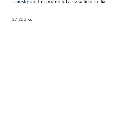
Dámský snubní prsten bílý, úzká linie 20 dia
27 200 Kč