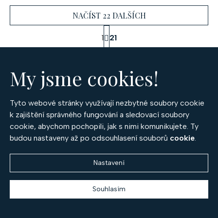
NAČÍST 22 DALŠÍCH
S
1
21
t
O
r
441
položek celkem
á
v
n
My jsme cookies!
l
NAHORU
k
á
o
d
v
Tyto webové stránky využívají nezbytné soubory cookie
a
á
k zajištění správného fungování a sledovací soubory
c
n
Z
cookie, abychom pochopili, jak s nimi komunikujete. Ty
í
í
budou nastaveny až po odsouhlasení souborů
cookie
.
á
p
r
p
Nastavení
v
OPTIMA DIAMANT, spol. s r.o.
a
k
český výrobce prémiových šperků
y
Souhlasím
t
v
Po – Pá 9:30 – 17:00
í
ý
+420 777 994 417