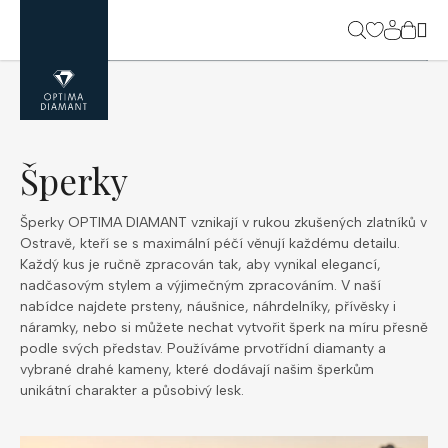
Přejít
na
NÁK
obsah
KOŠ
Šperky
Šperky OPTIMA DIAMANT vznikají v rukou zkušených zlatníků v
Ostravě, kteří se s maximální péčí věnují každému detailu.
Každý kus je ručně zpracován tak, aby vynikal elegancí,
nadčasovým stylem a výjimečným zpracováním. V naší
nabídce najdete prsteny, náušnice, náhrdelníky, přívěsky i
náramky, nebo si můžete nechat vytvořit šperk na míru přesně
podle svých představ. Používáme prvotřídní diamanty a
vybrané drahé kameny, které dodávají našim šperkům
unikátní charakter a působivý lesk.