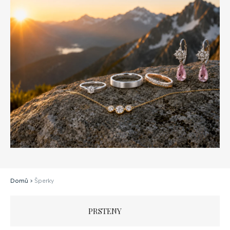
Domů
>
Šperky
PRSTENY