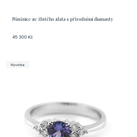
ů
k
t
Náušnice ze žlutého zlata s přírodními diamanty
ů
45 300 Kč
Novinka