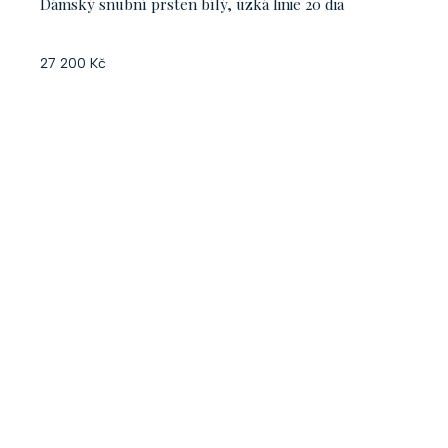
Dámský snubní prsten bílý, úzká linie 20 dia
27 200 Kč