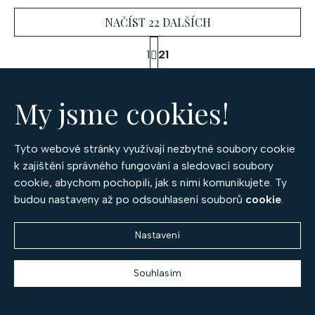
NAČÍST 22 DALŠÍCH
S
1
21
t
O
r
441
položek celkem
á
v
n
My jsme cookies!
l
NAHORU
k
á
o
d
v
Tyto webové stránky využívají nezbytné soubory cookie
a
á
k zajištění správného fungování a sledovací soubory
c
n
Z
cookie, abychom pochopili, jak s nimi komunikujete. Ty
í
í
budou nastaveny až po odsouhlasení souborů
cookie
.
á
p
r
p
Nastavení
v
OPTIMA DIAMANT, spol. s r.o.
a
k
český výrobce prémiových šperků
y
Souhlasím
t
v
Po – Pá 9:30 – 17:00
í
ý
+420 777 994 417