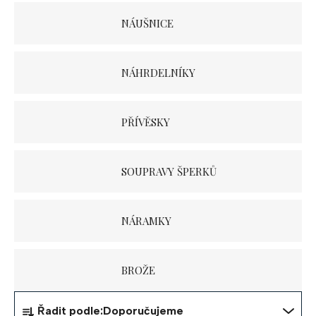
NÁUŠNICE
NÁHRDELNÍKY
PŘÍVĚSKY
SOUPRAVY ŠPERKŮ
NÁRAMKY
BROŽE
Ř
Řadit podle:
Doporučujeme