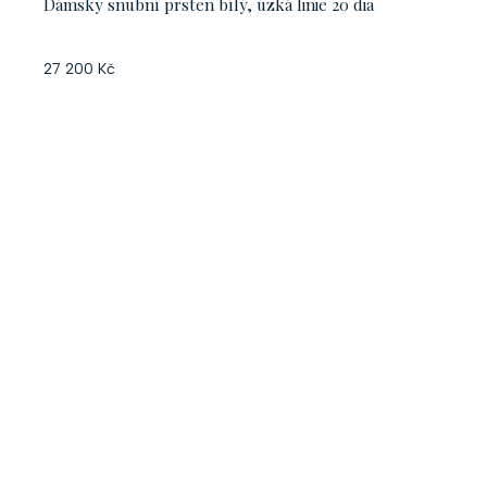
Dámský snubní prsten bílý, úzká linie 20 dia
27 200 Kč