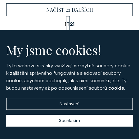
NAČÍST 22 DALŠÍCH
S
1
21
t
O
r
441
položek celkem
á
v
n
My jsme cookies!
l
NAHORU
k
á
o
d
v
Tyto webové stránky využívají nezbytné soubory cookie
a
á
k zajištění správného fungování a sledovací soubory
c
n
Z
cookie, abychom pochopili, jak s nimi komunikujete. Ty
í
í
budou nastaveny až po odsouhlasení souborů
cookie
.
á
p
r
p
Nastavení
v
OPTIMA DIAMANT, spol. s r.o.
a
k
český výrobce prémiových šperků
y
Souhlasím
t
v
Po – Pá 9:30 – 17:00
í
ý
+420 777 994 417