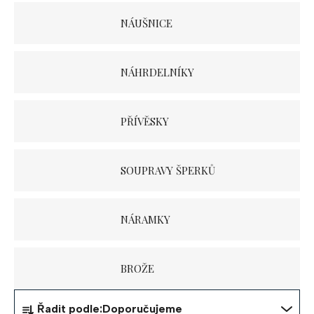
NÁUŠNICE
NÁHRDELNÍKY
PŘÍVĚSKY
SOUPRAVY ŠPERKŮ
NÁRAMKY
BROŽE
Ř
Řadit podle:
Doporučujeme