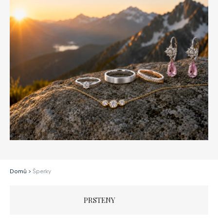
Domů
>
Šperky
PRSTENY