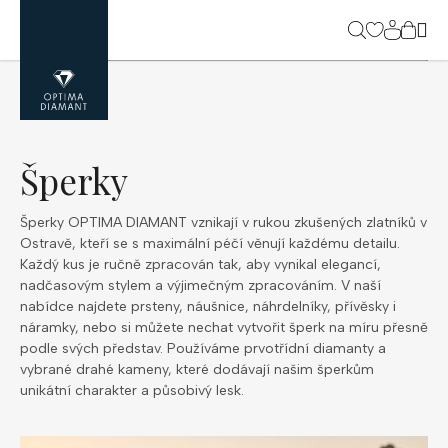
Přejít
na
NÁK
obsah
KOŠ
Šperky
Šperky OPTIMA DIAMANT vznikají v rukou zkušených zlatníků v
Ostravě, kteří se s maximální péčí věnují každému detailu.
Každý kus je ručně zpracován tak, aby vynikal elegancí,
nadčasovým stylem a výjimečným zpracováním. V naší
nabídce najdete prsteny, náušnice, náhrdelníky, přívěsky i
náramky, nebo si můžete nechat vytvořit šperk na míru přesně
podle svých představ. Používáme prvotřídní diamanty a
vybrané drahé kameny, které dodávají našim šperkům
unikátní charakter a působivý lesk.