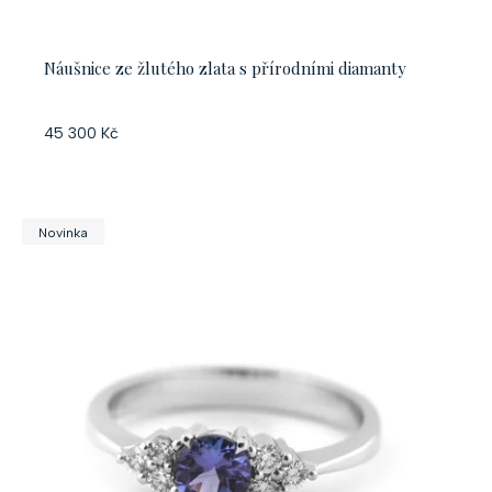
ů
k
t
Náušnice ze žlutého zlata s přírodními diamanty
ů
45 300 Kč
Novinka