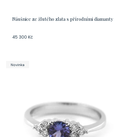
ů
k
t
Náušnice ze žlutého zlata s přírodními diamanty
ů
45 300 Kč
Novinka