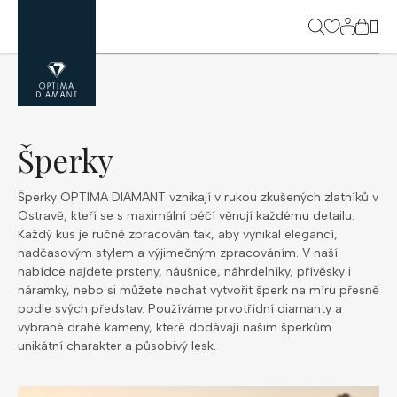
Přejít
na
NÁK
obsah
KOŠ
Šperky
Šperky OPTIMA DIAMANT vznikají v rukou zkušených zlatníků v
Ostravě, kteří se s maximální péčí věnují každému detailu.
Každý kus je ručně zpracován tak, aby vynikal elegancí,
nadčasovým stylem a výjimečným zpracováním. V naší
nabídce najdete prsteny, náušnice, náhrdelníky, přívěsky i
náramky, nebo si můžete nechat vytvořit šperk na míru přesně
podle svých představ. Používáme prvotřídní diamanty a
vybrané drahé kameny, které dodávají našim šperkům
unikátní charakter a působivý lesk.