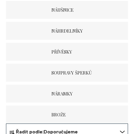
NÁUŠNICE
NÁHRDELNÍKY
PŘÍVĚSKY
SOUPRAVY ŠPERKŮ
NÁRAMKY
BROŽE
Ř
Řadit podle:
Doporučujeme