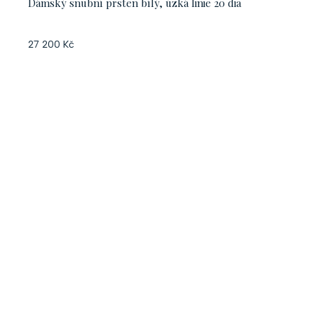
Dámský snubní prsten bílý, úzká linie 20 dia
27 200 Kč