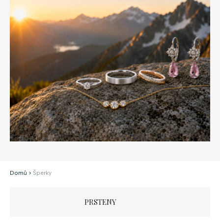
Domů
>
Šperky
PRSTENY