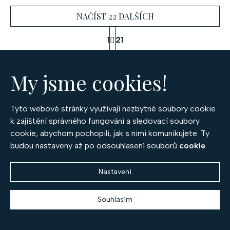
NAČÍST 22 DALŠÍCH
S
1
21
t
O
r
441
položek celkem
á
v
n
My jsme cookies!
l
NAHORU
k
á
o
d
v
Tyto webové stránky využívají nezbytné soubory cookie
a
á
k zajištění správného fungování a sledovací soubory
c
n
Z
cookie, abychom pochopili, jak s nimi komunikujete. Ty
í
í
budou nastaveny až po odsouhlasení souborů
cookie
.
á
p
r
p
Nastavení
v
OPTIMA DIAMANT, spol. s r.o.
a
k
český výrobce prémiových šperků
y
Souhlasím
t
v
Po – Pá 9:30 – 17:00
í
ý
+420 777 994 417