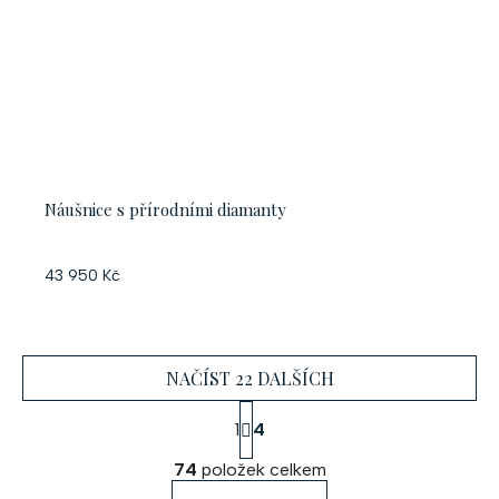
Náušnice s přírodními diamanty
43 950 Kč
NAČÍST 22 DALŠÍCH
S
1
4
t
O
r
74
položek celkem
á
v