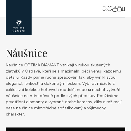
Přejít
na
NÁK
obsah
KOŠ
Náušnice
Náušnice OPTIMA DIAMANT vznikají v rukou zkušených
zlatníků v Ostravě, kteří se s maximální péčí věnují každému
detailu. Každý pár je ručně zpracován tak, aby vynikl svou
elegancí, lehkostí a dokonalým leskem. Vybírat můžete z
exkluzivní kolekce hotových modelů, nebo si nechat vytvořit
náušnice na míru přesně podle svých představ. Používáme
prvotřídní diamanty a vybrané drahé kameny, díky nimž mají
naše náušnice mimořádně sofistikovaný a výjimečný
charakter.