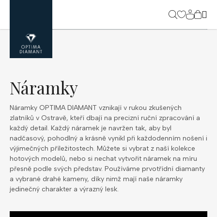
Přejít
na
NÁK
obsah
KOŠ
Náramky
Náramky OPTIMA DIAMANT vznikají v rukou zkušených
zlatníků v Ostravě, kteří dbají na precizní ruční zpracování a
každý detail. Každý náramek je navržen tak, aby byl
nadčasový, pohodlný a krásně vynikl při každodenním nošení i
výjimečných příležitostech. Můžete si vybrat z naší kolekce
hotových modelů, nebo si nechat vytvořit náramek na míru
přesně podle svých představ. Používáme prvotřídní diamanty
a vybrané drahé kameny, díky nimž mají naše náramky
jedinečný charakter a výrazný lesk.