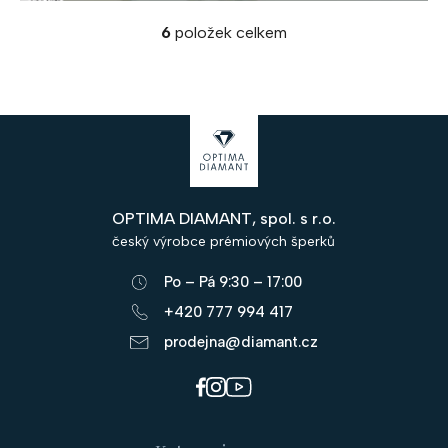
6
položek celkem
O
v
l
á
Z
d
á
a
c
p
í
OPTIMA DIAMANT, spol. s r.o.
a
p
český výrobce prémiových šperků
r
t
v
Po – Pá 9:30 – 17:00
í
k
+420 777 994 417
y
prodejna@diamant.cz
v
ý
p
i