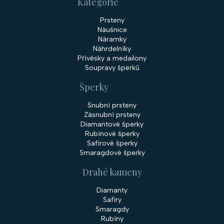
s
Kategorie
u
Prsteny
Náušnice
Náramky
Náhrdelníky
Přívěsky a medailony
Soupravy šperků
Šperky
Snubní prsteny
Zásnubní prsteny
Diamantové šperky
Rubínové šperky
Safírové šperky
Smaragdové šperky
Drahé kameny
Diamanty
Safíry
Smaragdy
Rubíny