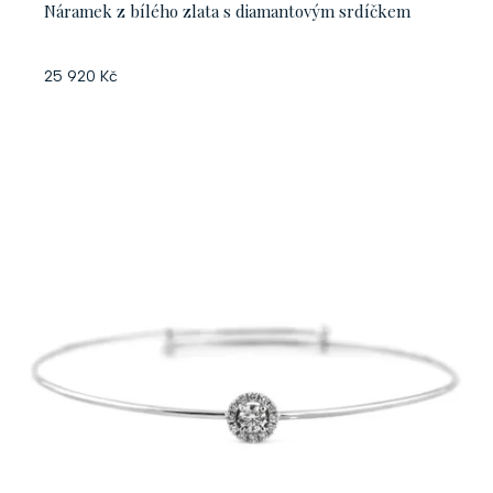
Náramek z bílého zlata s diamantovým srdíčkem
ů
25 920 Kč